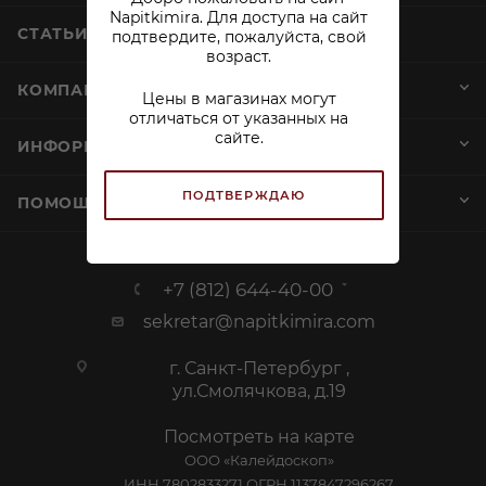
Napitkimira. Для доступа на сайт
СТАТЬИ
подтвердите, пожалуйста, свой
возраст.
КОМПАНИЯ
Цены в магазинах могут
отличаться от указанных на
сайте.
ИНФОРМАЦИЯ
ПОДТВЕРЖДАЮ
ПОМОЩЬ И СЕРВИСЫ
+7 (812) 644-40-00
sekretar@napitkimira.com
г. Санкт-Петербург ,
ул.Смолячкова, д.19
Посмотреть на карте
ООО «Калейдоскоп»
ИНН 7802833271 ОГРН 1137847296267