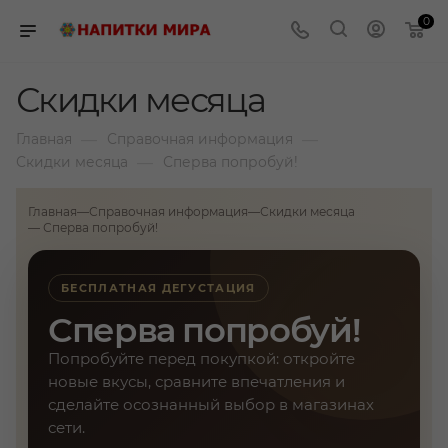
0
Скидки месяца
—
—
Главная
Справочная информация
—
Скидки месяца
Сперва попробуй!
Главная
—
Справочная информация
—
Скидки месяца
— Сперва попробуй!
БЕСПЛАТНАЯ ДЕГУСТАЦИЯ
Сперва попробуй!
Попробуйте перед покупкой: откройте
новые вкусы, сравните впечатления и
сделайте осознанный выбор в магазинах
сети.