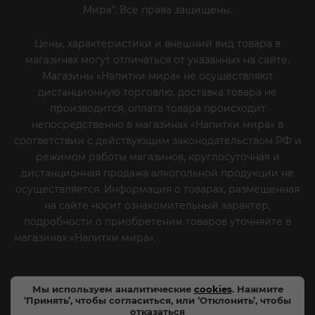
Мира". Все права защищены.
Цены, характеристики и внешний вид товара в
магазинах могут отличаться от указанных на сайте.
Магазины «Напитки мира» не осуществляют
дистанционную торговлю, доставка товара не
производится, оплата товара происходит
непосредственно в магазинах «Напитки мира» в
соответствии с действующим законодательством РФ и
режимом работы магазинов, круглосуточная и
дистанционная продажа алкогольной продукции не
осуществляется. Информация о товарах, размещенная
на сайте носит ознакомительный характер,
подробности о приобретении товаров уточняйте в
магазинах «Напитки мира».
Уважаемые клиенты! Если
вы решили отказаться от нашей рекламной рассылки
- сообщите нам об этом на почту или по телефону
Мы используем аналитические
cookies
. Нажмите
‘Принять’, чтобы согласиться, или ‘Отклонить’, чтобы
отказаться