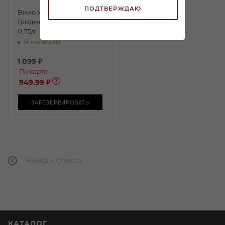
ПОДТВЕРЖДАЮ
Вино Ундуррага Пино
Гриджио белое сухое
0,75л
В наличии:
1 099
₽
По карте:
949.99 ₽
ЗАРЕЗЕРВИРОВАТЬ
НАЗАД К СПИСКУ
КАТАЛОГ