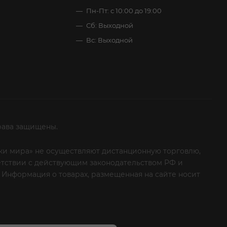
Пн-Пт: с 10:00 до 19:00
Сб: Выходной
Вс: Выходной
рава защищены.
итки мира» не осуществляют дистанционную торговлю,
ветствии с действующим законодательством РФ и
 Информация о товарах, размещенная на сайте носит
ые клиенты! Если вы решили отказаться от нашей