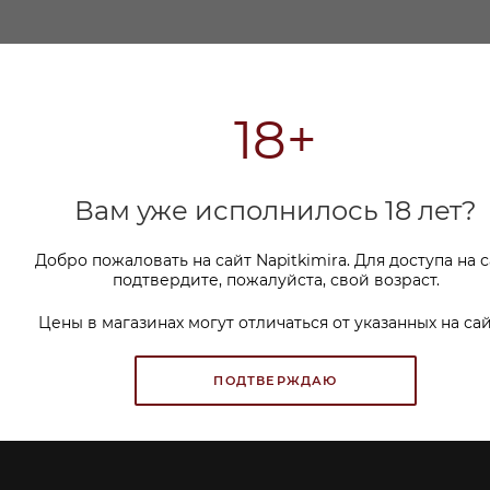
18+
ИНФОРМАЦИЯ
ПОМОЩЬ
СЕРВИСЫ
Дегустации
Клиентам
Вам уже исполнилось 18 лет?
Политика cookie
Магазины
Покупателям
Добро пожаловать на сайт Napitkimira. Для доступа на 
Контакты
ПОЛИТИКА ОБРАБОТКИ
подтвердите, пожалуйста, свой возраст.
ПЕРСОНАЛЬНЫХ ДАННЫХ
Цены в магазинах могут отличаться от указанных на сай
ПОДТВЕРЖДАЮ