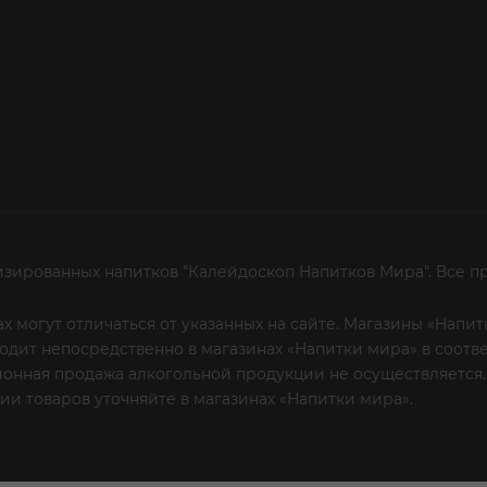
изированных напитков "Калейдоскоп Напитков Мира". Все п
х могут отличаться от указанных на сайте. Магазины «Нап
сходит непосредственно в магазинах «Напитки мира» в соот
онная продажа алкогольной продукции не осуществляется.
и товаров уточняйте в магазинах «Напитки мира».
Уважаем
 или по телефону