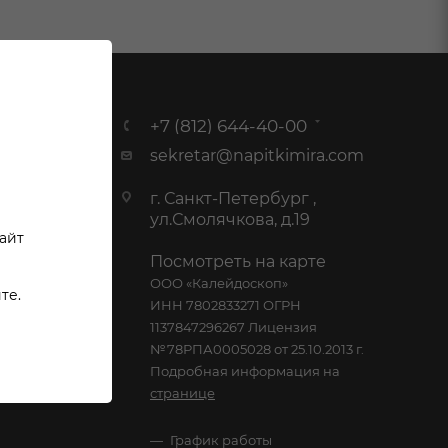
 И
+7 (812) 644-40-00
sekretar@napitkimira.com
г. Санкт-Петербург ,
ул.Смолячкова, д.19
сайт
Посмотреть на карте
ООО «Калейдоскоп»
те.
ИНН 7802833271 ОГРН
1137847296267 Лицензия
№78РПА0005028 от 25.10.2013 г.
Подробная информация на
странице
График работы