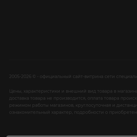
2005-2026 © - официальный сайт-витрина сети специал
Цены, характеристики и внешний вид товара в магазина
доставка товара не производится, оплата товара прои
режимом работы магазинов, круглосуточная и дистанци
ознакомительный характер, подробности о приобретени
рекламной рассылки - сообщите нам об этом на почту