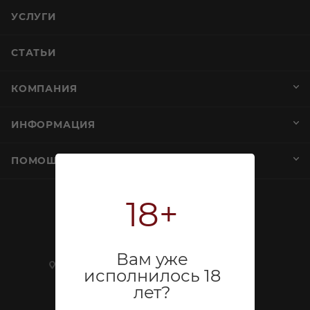
УСЛУГИ
СТАТЬИ
КОМПАНИЯ
ИНФОРМАЦИЯ
ПОМОЩЬ И СЕРВИСЫ
18+
+7 (812) 644-40-00
sekretar@napitkimira.com
Вам уже
г. Санкт-Петербург ,
исполнилось 18
ул.Смолячкова, д.19
лет?
Посмотреть на карте