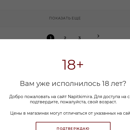
ПОКАЗАТЬ ЕЩЕ
1
2
3
18+
Вам уже исполнилось 18 лет?
ИНФОРМАЦИЯ
ПОМОЩЬ
СЕРВИСЫ
Добро пожаловать на сайт Napitkimira. Для доступа на 
Дегустации
подтвердите, пожалуйста, свой возраст.
Клиентам
Политика cookie
Цены в магазинах могут отличаться от указанных на сай
Магазины
Покупателям
Контакты
ПОЛИТИКА ОБРАБОТКИ
ПОДТВЕРЖДАЮ