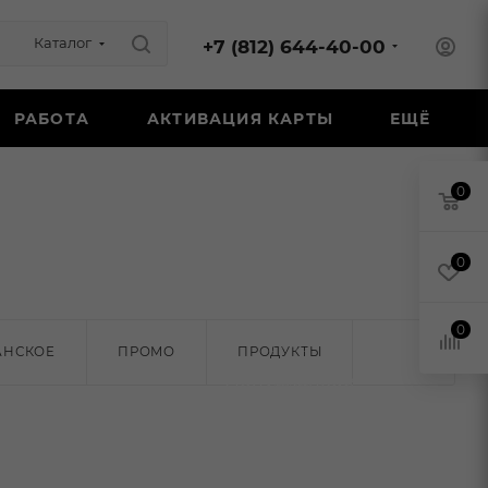
Каталог
+7 (812) 644-40-00
РАБОТА
АКТИВАЦИЯ КАРТЫ
ЕЩЁ
0
0
0
ВИНО
НСКОЕ
ПРОМО
ПРОДУКТЫ
Полусладкое
ВИНО
Белое сладкое