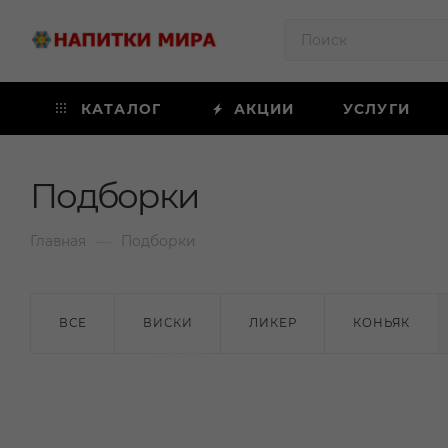
КАТАЛОГ
АКЦИИ
УСЛУГИ
Подборки
—
Главная
Подборки
ВИНО
ВСЕ
ВИСКИ
ЛИКЕР
КОНЬЯК
Белое
ВИНО
Сладкое
ВИНО
Белое полусухое
Бе