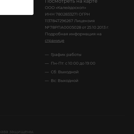
Посмотреть на карте
ООО «Калейдоскоп»
ИНН 7802833271 ОГРН
1137847296267 Лицензия
№78РПА0005028 от 25.10.2013 г.
Подробная информация на
странице
График работы
Пн-Пт: с 10:00 до 19:00
Сб: Выходной
Вс: Выходной
рава защищены.