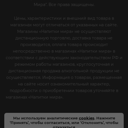
Мира". Все права защищены.
Цены, характеристики и внешний вид товара в
магазинах могут отличаться от указанных на сайте.
Магазины «Напитки мира» не осуществляют
дистанционную торговлю, доставка товара не
производится, оплата товара происходит
непосредственно в магазинах «Напитки мира» в
соответствии с действующим законодательством РФ и
режимом работы магазинов, круглосуточная и
дистанционная продажа алкогольной продукции не
осуществляется. Информация о товарах, размещенная
на сайте носит ознакомительный характер,
подробности о приобретении товаров уточняйте в
магазинах «Напитки мира».
Уважаемые клиенты! Если
вы решили отказаться от нашей рекламной рассылки
- сообщите нам об этом на почту или по телефону
Мы используем аналитические
cookies
. Нажмите
‘Принять’, чтобы согласиться, или ‘Отклонить’, чтобы
отказаться