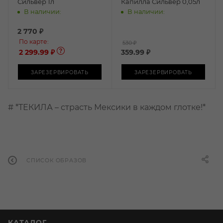
Сильвер 1л
Капилла Сильвер 0,05л
В наличии:
В наличии:
2 770
₽
По карте:
530 ₽
2 299.99 ₽
359.99
₽
ЗАРЕЗЕРВИРОВАТЬ
ЗАРЕЗЕРВИРОВАТЬ
# *ТЕКИЛА – страсть Мексики в каждом глотке!*
СПИСОК ОБРАЗОВ
КАТАЛОГ