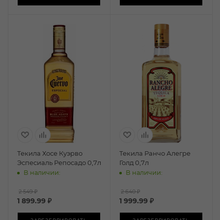
Текила Хосе Куэрво
Текила Ранчо Алегре
Эспесиаль Репосадо 0,7л
Голд 0,7л
В наличии:
В наличии:
2 549 ₽
2 640 ₽
1 899.99
₽
1 999.99
₽