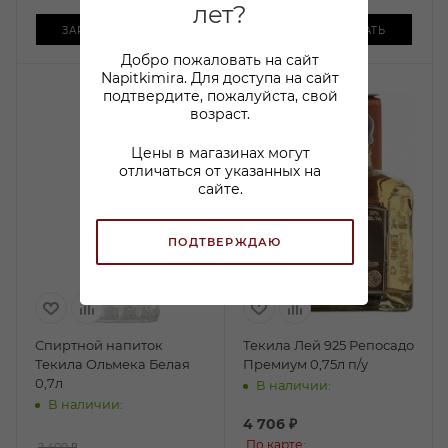
лет?
ЗАРЕЗЕРВИРОВАТЬ
ЗАРЕЗЕРВИРОВАТЬ
Добро пожаловать на сайт
Napitkimira. Для доступа на сайт
подтвердите, пожалуйста, свой
возраст.
Цены в магазинах могут
отличаться от указанных на
сайте.
ПОДТВЕРЖДАЮ
Спиртной напиток
Текила Лей 925 Репосадо
Текила Ольмека Белая
Премиум 0,75л п/у
0,7л
В наличии:
В наличии:
4 706
₽
По карте:
2 400 ₽