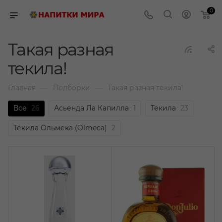
0
Такая разная
текила!
—
—
Главная
Подборки
Такая разная текила!
Все
26
Асьенда Ла Капилла
1
Текила
23
Текила Ольмека (Olmeca)
2