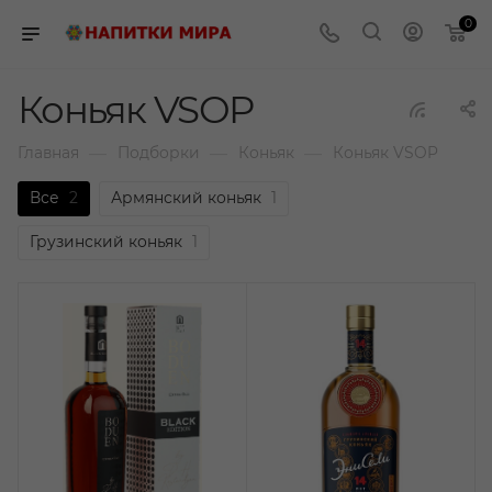
0
Коньяк VSOP
—
—
—
Главная
Подборки
Коньяк
Коньяк VSOP
Все
2
Армянский коньяк
1
Грузинский коньяк
1