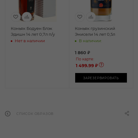
Коньяк Бодуен Блэк
Коньяк грузинский
Эдишн 14 лет 0,7л п/у
Энисели 14 лет 0,5л
Нет в наличии
В наличии:
1 860
₽
По карте:
1 499.99 ₽
ЗАРЕЗЕРВИРОВАТЬ
СПИСОК ОБРАЗОВ