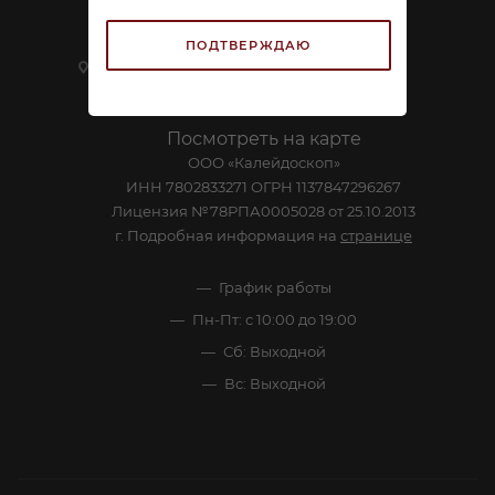
sekretar@napitkimira.com
ПОДТВЕРЖДАЮ
г. Санкт-Петербург ,
ул.Смолячкова, д.19
Посмотреть на карте
ООО «Калейдоскоп»
ИНН 7802833271 ОГРН 1137847296267
Лицензия №78РПА0005028 от 25.10.2013
г. Подробная информация на
странице
График работы
Пн-Пт: с 10:00 до 19:00
Сб: Выходной
Вс: Выходной