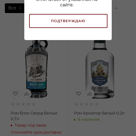
сайте.
Все
6
Алкогольные миниатюры
2
Ром
4
ПОДТВЕРЖДАЮ
Ром Блэк Сворд Белый
Ром Арматор Белый 0,2л
0,7л
В наличии:
Товар под заказ
Уточняйте срок доставки