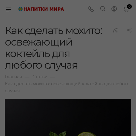
0
Как сделать мохито:
освежающий
коктейль для
любого случая
—
—
Главная
Статьи
Как сделать мохито: освежающий коктейль для любого
случая