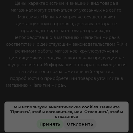
Цены, характеристики и внешний вид товара в
магазинах могут отличаться от указанных на сайте.
Магазины «Напитки мира» не осуществляют
дистанционную торговлю, доставка товара не
производится, оплата товара происходит
непосредственно в магазинах «Напитки мира» в
соответствии с действующим законодательством РФ и
режимом работы магазинов, круглосуточная и
дистанционная продажа алкогольной продукции не
осуществляется. Информация о товарах, размещенная
на сайте носит ознакомительный характер,
подробности о приобретении товаров уточняйте в
магазинах «Напитки мира».
Уважаемые клиенты! Если
вы решили отказаться от нашей рекламной рассылки
- сообщите нам об этом на почту или по телефону
Мы используем аналитические
cookies
. Нажмите
‘Принять’, чтобы согласиться, или ‘Отклонить’, чтобы
отказаться
Принять
Отклонить