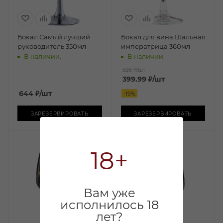
Бокал Самый лучший
Бокал для вина Шальная
руководитель 350мл
императрица 360мл
В наличии:
В наличии:
526 ₽
/шт
399.99
₽
/шт
644
₽
/шт
-
19
%
ЗАРЕЗЕРВИРОВАТЬ
ЗАРЕЗЕРВИРОВАТЬ
18+
Вам уже
исполнилось 18
лет?