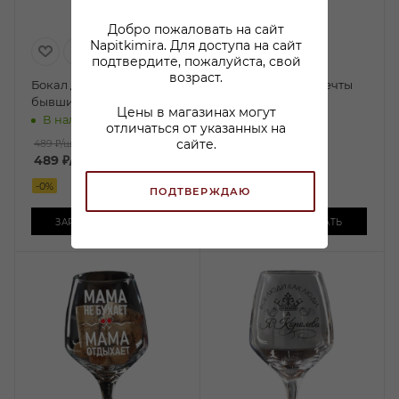
Добро пожаловать на сайт
Napitkimira. Для доступа на сайт
подтвердите, пожалуйста, свой
возраст.
Бокал для вина Слезы
Бокал для вина Мечты
бывших
сбываются
Цены в магазинах могут
В наличии:
В наличии:
отличаться от указанных на
сайте.
489 ₽
/шт
489 ₽
/шт
489
₽
/шт
489
₽
/шт
-
0
%
-
0
%
ПОДТВЕРЖДАЮ
ЗАРЕЗЕРВИРОВАТЬ
ЗАРЕЗЕРВИРОВАТЬ