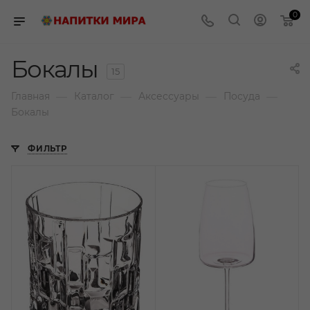
0
Бокалы
15
—
—
—
—
Главная
Каталог
Аксессуары
Посуда
Бокалы
ФИЛЬТР