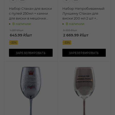
Набор Стакан для виски
Набор Непробиваемый
с пулей 250мл + камни
Лучшему Стакан для
для виски в мешочке
виски 200 мл 2 шт +
3шт
камни для виски 8шт
В наличии:
В наличии:
1 287 ₽
/шт
5 333 ₽
/шт
645.99
₽
/шт
2 669.99
₽
/шт
-
33
%
-
33
%
ЗАРЕЗЕРВИРОВАТЬ
ЗАРЕЗЕРВИРОВАТЬ