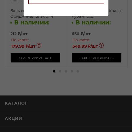
Бальзам Рускеала
Бальзам Рускеала Крафт
Ориджинал Блэк 0,1л
Курант 0,5л
В наличии:
В наличии:
212
₽
/шт
650
₽
/шт
По карте:
По карте:
179.99 ₽
/шт
549.99 ₽
/шт
ЗАРЕЗЕРВИРОВАТЬ
ЗАРЕЗЕРВИРОВАТЬ
КАТАЛОГ
АКЦИИ