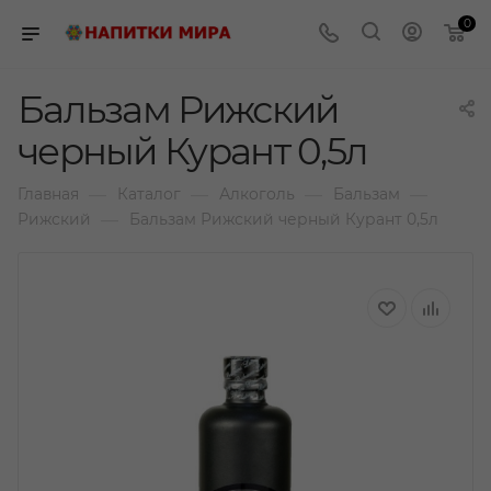
0
Бальзам Рижский
черный Курант 0,5л
—
—
—
—
Главная
Каталог
Алкоголь
Бальзам
—
Рижский
Бальзам Рижский черный Курант 0,5л