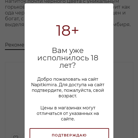
напиток почти черного цвета с уникальным
горьковато-сладким вкусом, который звучит как
ода черной смородине. Его аромат насыщен и
богат, с букетом трав и пряностей, где
18+
выделяются ноты черной смородины и имбиря.
Рекомендуем
С этим товаром покупают
Вам уже
исполнилось 18
лет?
Добро пожаловать на сайт
Napitkimira. Для доступа на сайт
подтвердите, пожалуйста, свой
возраст.
Цены в магазинах могут
отличаться от указанных на
сайте.
ПОДТВЕРЖДАЮ