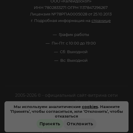
ООО «Калейдоскоп»
ИНН 7802833271 ОГРН 1137847296267
Лицензия №78РПА0005028 от 25.10.2013
г. Подробная информация на
странице
График работы
Пн-Пт: с 10:00 до 19:00
Сб: Выходной
Вс: Выходной
2005-2026 © - официальный сайт-витрина сети
специализированных напитков "Калейдоскоп Напитков
Мы используем аналитические
cookies
. Нажмите
Мира". Все права защищены.
‘Принять’, чтобы согласиться, или ‘Отклонить’, чтобы
отказаться
Цены, характеристики и внешний вид товара в
Принять
Отклонить
магазинах могут отличаться от указанных на сайте.