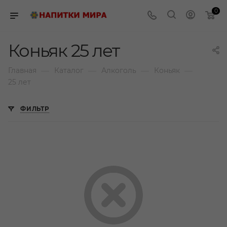
0
Коньяк 25 лет
—
—
—
—
Главная
Каталог
Алкоголь
Коньяк
25 лет
ФИЛЬТР