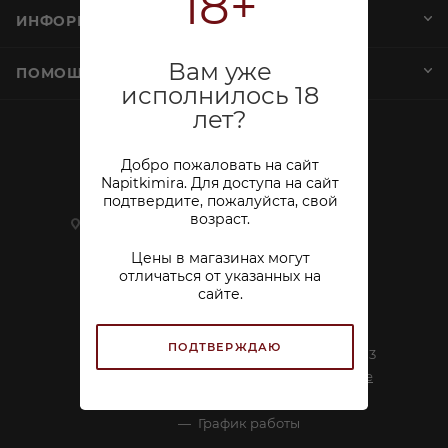
18+
ИНФОРМАЦИЯ
Вам уже
ПОМОЩЬ И СЕРВИСЫ
исполнилось 18
лет?
+7 (812) 644-40-00
Добро пожаловать на сайт
sekretar@napitkimira.com
Napitkimira. Для доступа на сайт
подтвердите, пожалуйста, свой
возраст.
г. Санкт-Петербург ,
ул.Смолячкова, д.19
Цены в магазинах могут
отличаться от указанных на
Посмотреть на карте
сайте.
ООО «Калейдоскоп»
ИНН 7802833271 ОГРН 1137847296267
ПОДТВЕРЖДАЮ
Лицензия №78РПА0005028 от 25.10.2013
г. Подробная информация на
странице
График работы