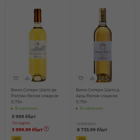
Вино Сотерн Шато де
Вино Сотерн Шато д
Роллан белое сладкое
Арш белое сладкое
0,75л
0,75л
В наличии:
В наличии:
5 999
₽
/шт
По карте:
12 500 ₽
/шт
3 999.99 ₽
/шт
8 733.99
₽
/шт
-
33
%
-
23
%