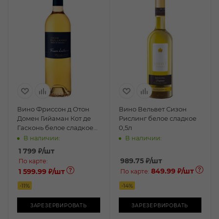
Вино Фриссон д Отон
Вино Вельвет Сизон
Домен Гийаман Кот де
Рислинг белое сладкое
Гасконь белое сладкое
0,5л
0,75л
В наличии:
В наличии:
1 799
₽
/шт
989.75
₽
/шт
По карте:
849.99 ₽
/шт
1 599.99 ₽
/шт
По карте:
-
11
%
-
14
%
ЗАРЕЗЕРВИРОВАТЬ
ЗАРЕЗЕРВИРОВАТЬ