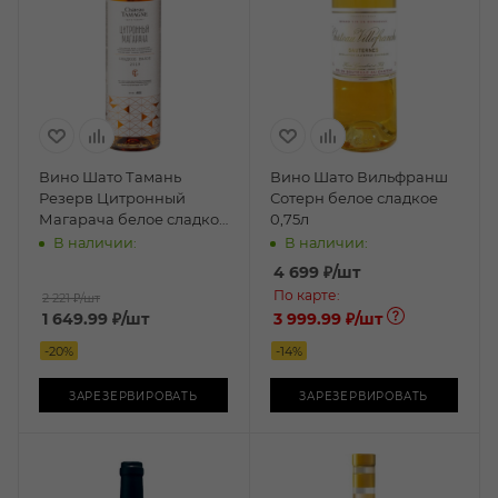
Вино Шато Тамань
Вино Шато Вильфранш
Резерв Цитронный
Сотерн белое сладкое
Магарача белое сладкое
0,75л
0,35л
В наличии:
В наличии:
4 699
₽
/шт
По карте:
2 221 ₽
/шт
1 649.99
₽
/шт
3 999.99 ₽
/шт
-
20
%
-
14
%
ЗАРЕЗЕРВИРОВАТЬ
ЗАРЕЗЕРВИРОВАТЬ