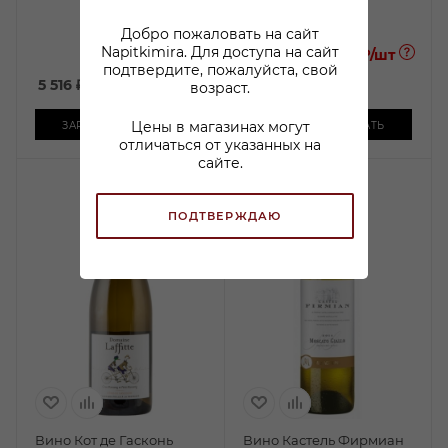
В наличии:
Добро пожаловать на сайт
1 082
₽
/шт
Napitkimira. Для доступа на сайт
869.99 ₽
/шт
По карте:
подтвердите, пожалуйста, свой
5 516
₽
/шт
-
19
%
возраст.
Цены в магазинах могут
ЗАРЕЗЕРВИРОВАТЬ
ЗАРЕЗЕРВИРОВАТЬ
отличаться от указанных на
сайте.
ПОДТВЕРЖДАЮ
Вино Кот де Гасконь
Вино Кастель Фирмиан