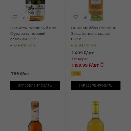
Напиток плодовый алк.
Вино Майбах Рислинг
Фувава сливовый
Зюсс белое сладкое
сладкий 0,5л
0,75л
В наличии:
В наличии:
1 499
₽
/шт
По карте:
1 199.99 ₽
/шт
799
₽
/шт
-
20
%
ЗАРЕЗЕРВИРОВАТЬ
ЗАРЕЗЕРВИРОВАТЬ