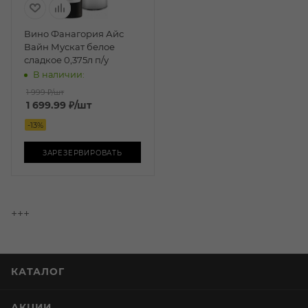
Вино Фанагория Айс
Вайн Мускат белое
сладкое 0,375л п/у
В наличии:
1 999 ₽
/шт
1 699.99
₽
/шт
-
13
%
ЗАРЕЗЕРВИРОВАТЬ
+++
КАТАЛОГ
АКЦИИ