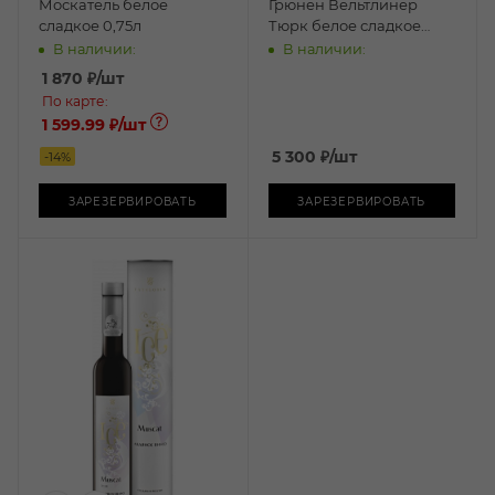
Москатель белое
Грюнен Вельтлинер
сладкое 0,75л
Тюрк белое сладкое
0,375л
В наличии:
В наличии:
1 870
₽
/шт
По карте:
1 599.99 ₽
/шт
5 300
₽
/шт
-
14
%
ЗАРЕЗЕРВИРОВАТЬ
ЗАРЕЗЕРВИРОВАТЬ