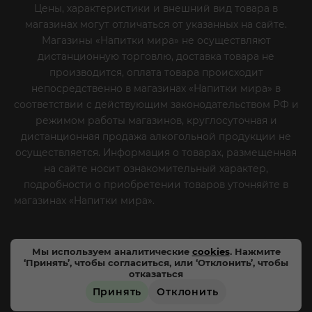
Цены, характеристики и внешний вид товара в
магазинах могут отличаться от указанных на сайте.
Магазины «Напитки мира» не осуществляют
дистанционную торговлю, доставка товара не
производится, оплата товара происходит
непосредственно в магазинах «Напитки мира» в
соответствии с действующим законодательством РФ и
режимом работы магазинов, круглосуточная и
дистанционная продажа алкогольной продукции не
осуществляется. Информация о товарах, размещенная
на сайте носит ознакомительный характер,
подробности о приобретении товаров уточняйте в
магазинах «Напитки мира».
Уважаемые клиенты! Если
вы решили отказаться от нашей рекламной рассылки
- сообщите нам об этом на почту или по телефону
Мы используем аналитические
cookies
. Нажмите
‘Принять’, чтобы согласиться, или ‘Отклонить’, чтобы
отказаться
Принять
Отклонить