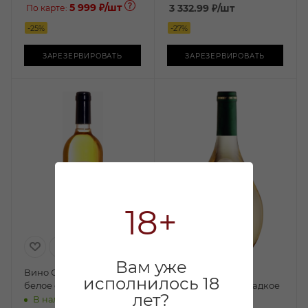
5 999 ₽
/шт
3 332.99
₽
/шт
По карте:
-
25
%
-
27
%
ЗАРЕЗЕРВИРОВАТЬ
ЗАРЕЗЕРВИРОВАТЬ
18+
Вам уже
Вино Сотерн Гаронель
Вино Робертсон
исполнилось 18
белое сладкое 0,75л
Вайнери белое сладкое
лет?
0,75л
В наличии: