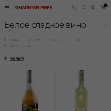
0
Белое сладкое вино
17
—
—
—
—
Главная
Каталог
Алкоголь
Вино
Белое сладкое
ФИЛЬТР