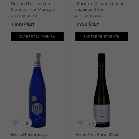
Домен Лаффит Гро
Москато Джалло белое
Мансан Пти Мансан
сладкое 0,75л
белое сладкое 0,75л
В наличии:
В наличии:
1 899
₽
/шт
1 799
₽
/шт
ЗАРЕЗЕРВИРОВАТЬ
ЗАРЕЗЕРВИРОВАТЬ
Вино Инфинитус
Вино Айс Вайн Фом