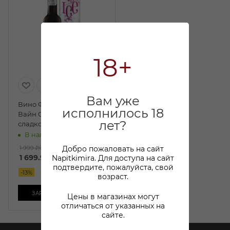
18+
Вам уже
Вино Фанагория Айс
исполнилось 18
Вайн Саперави красное
лет?
сладкое 0,375л п/у
В наличии:
Добро пожаловать на сайт
1 999 ₽
/шт
1 699.99
₽
/шт
Napitkimira. Для доступа на сайт
подтвердите, пожалуйста, свой
-
13
%
возраст.
ЗАРЕЗЕРВИРОВАТЬ
Цены в магазинах могут
отличаться от указанных на
сайте.