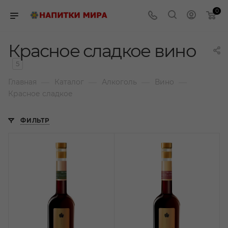
0
Красное сладкое вино
5
—
—
—
—
Главная
Каталог
Алкоголь
Вино
Красное сладкое
ФИЛЬТР