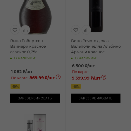
Вино Робертсон
Вино Речото делла
Вайнери красное
Вальполичелла Альбино
сладкое 0,75л
Армани красное
сладкое 0,5л
В наличии:
В наличии:
6 500
₽
/шт
1 082
₽
/шт
По карте:
869.99 ₽
/шт
5 399.99 ₽
/шт
По карте:
-
19
%
-
16
%
ЗАРЕЗЕРВИРОВАТЬ
ЗАРЕЗЕРВИРОВАТЬ