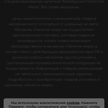
специализированных напитков "Калейдоскоп Напитков
Мира". Все права защищены.
Цены, характеристики и внешний вид товара в
магазинах могут отличаться от указанных на сайте.
Магазины «Напитки мира» не осуществляют
дистанционную торговлю, доставка товара не
производится, оплата товара происходит
непосредственно в магазинах «Напитки мира» в
соответствии с действующим законодательством РФ и
режимом работы магазинов, круглосуточная и
дистанционная продажа алкогольной продукции не
осуществляется. Информация о товарах, размещенная
на сайте носит ознакомительный характер,
подробности о приобретении товаров уточняйте в
магазинах «Напитки мира».
Уважаемые клиенты! Если
вы решили отказаться от нашей рекламной рассылки
- сообщите нам об этом на почту или по телефону
Мы используем аналитические
cookies
. Нажмите
‘Принять’, чтобы согласиться, или ‘Отклонить’, чтобы