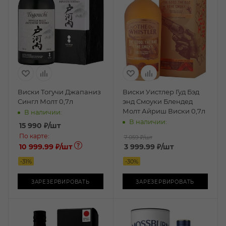
Виски Тогучи Джапаниз
Виски Уистлер Гуд Бэд
Сингл Молт 0,7л
энд Смоуки Блендед
Молт Айриш Виски 0,7л
В наличии:
В наличии:
15 990
₽
/шт
По карте:
7 059 ₽
/шт
10 999.99 ₽
/шт
3 999.99
₽
/шт
-
31
%
-
30
%
ЗАРЕЗЕРВИРОВАТЬ
ЗАРЕЗЕРВИРОВАТЬ