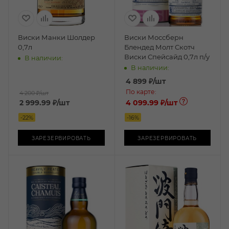
Виски Манки Шолдер
Виски Моссберн
0,7л
Блендед Молт Скотч
Виски Спейсайд 0,7л п/у
В наличии:
В наличии:
4 899
₽
/шт
По карте:
4 200 ₽
/шт
2 999.99
₽
/шт
4 099.99 ₽
/шт
-
22
%
-
16
%
ЗАРЕЗЕРВИРОВАТЬ
ЗАРЕЗЕРВИРОВАТЬ