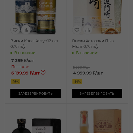
Виски Касл Камус 12 лет
Виски Хатозаки Пью
0,7л п/у
Молт 0,7л п/у
В наличии:
В наличии:
7 399
₽
/шт
По карте:
5 990 ₽
/шт
6 199.99 ₽
/шт
4 999.99
₽
/шт
-
16
%
-
14
%
ЗАРЕЗЕРВИРОВАТЬ
ЗАРЕЗЕРВИРОВАТЬ