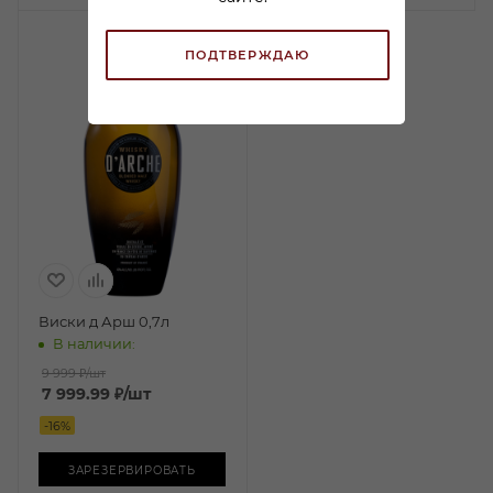
ПОДТВЕРЖДАЮ
Виски д Арш 0,7л
В наличии:
9 999 ₽
/шт
7 999.99
₽
/шт
-
16
%
ЗАРЕЗЕРВИРОВАТЬ