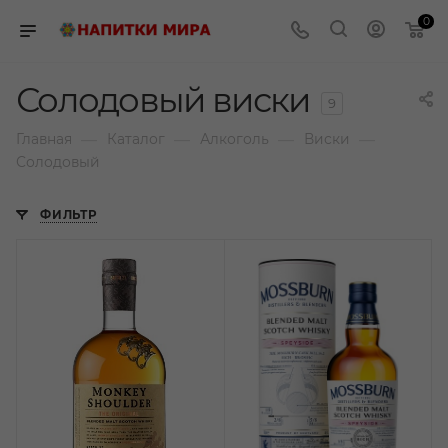
0
Солодовый виски
9
—
—
—
—
Главная
Каталог
Алкоголь
Виски
Солодовый
ФИЛЬТР