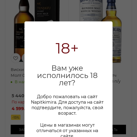
18+
Вам уже
Виски Тенжаку Пью
Виски Моссберн
исполнилось 18
Молт 0,7л п/у
Блендед Молт Скотч
лет?
Виски Айлэнд 0,7л п/у
В наличии:
В наличии:
5 440
₽
/шт
5 499
₽
/шт
Добро пожаловать на сайт
Napitkimira. Для доступа на сайт
По карте:
По карте:
подтвердите, пожалуйста, свой
4 599.99 ₽
/шт
4 499.99 ₽
/шт
возраст.
-
15
%
-
18
%
Цены в магазинах могут
отличаться от указанных на
ЗАРЕЗЕРВИРОВАТЬ
ЗАРЕЗЕРВИРОВАТЬ
сайте.