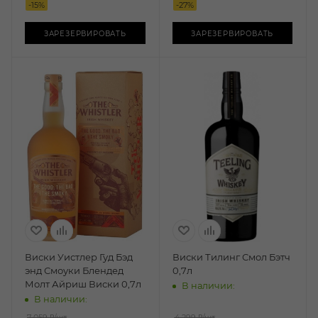
-
15
%
-
27
%
ЗАРЕЗЕРВИРОВАТЬ
ЗАРЕЗЕРВИРОВАТЬ
Виски Уистлер Гуд Бэд
Виски Тилинг Смол Бэтч
энд Смоуки Блендед
0,7л
Молт Айриш Виски 0,7л
В наличии:
В наличии:
7 059 ₽
/шт
4 299 ₽
/шт