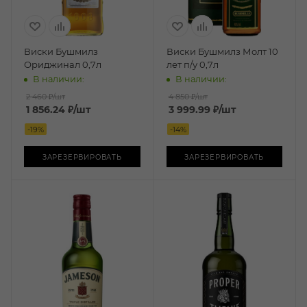
Виски Бушмилз
Виски Бушмилз Молт 10
Ориджинал 0,7л
лет п/у 0,7л
В наличии:
В наличии:
2 460 ₽
/шт
4 850 ₽
/шт
1 856.24
₽
/шт
3 999.99
₽
/шт
-
19
%
-
14
%
ЗАРЕЗЕРВИРОВАТЬ
ЗАРЕЗЕРВИРОВАТЬ