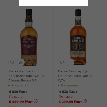
Виски Уистлер
Виски Уистлер Дабл
Кальвадос Каск Финиш
Оакед Айриш Виски
Айриш Виски 0,7л
0,7л
В наличии:
В наличии:
6 526
₽
/шт
4 530
₽
/шт
По карте:
По карте:
5 499.99 ₽
/шт
3 299.99 ₽
/шт