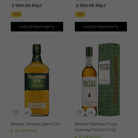
3 999.99
₽
/шт
3 599.99
₽
/шт
-
30
%
-
14
%
ЗАРЕЗЕРВИРОВАТЬ
ЗАРЕЗЕРВИРОВАТЬ
Виски Талмор Дью 0,7л
Виски Райтерз Тирз
Коппер Пот 0,7л п/у
В наличии:
В наличии: