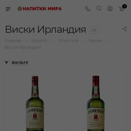
0
Виски Ирландия
29
—
—
—
—
Главная
Каталог
Алкоголь
Виски
Виски Ирландия
ФИЛЬТР