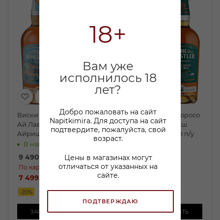
18+
Вам уже
исполнилось 18
лет?
Добро пожаловать на сайт
Виски Уистлер Пи.Икс.
Виски Уистлер Олоросо
Napitkimira. Для доступа на сайт
Ай Лав Ю Сингл Молт
Шерри Каск Финиш
подтвердите, пожалуйста, свой
Айриш Виски 0,7л п/у
Айриш Виски 0,7 л п/у
возраст.
В наличии:
В наличии:
9 490
₽
/шт
6 526
₽
/шт
Цены в магазинах могут
отличаться от указанных на
По карте:
По карте:
сайте.
7 499.99 ₽
/шт
5 299.99 ₽
/шт
-
20
%
-
18
%
ПОДТВЕРЖДАЮ
ЗАРЕЗЕРВИРОВАТЬ
ЗАРЕЗЕРВИРОВАТЬ