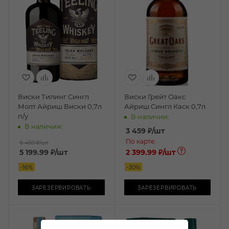
Виски Тилинг Сингл
Виски Грейт Оакс
Молт Айриш Виски 0,7л
Айриш Сингл Каск 0,7л
п/у
В наличии:
В наличии:
3 459
₽
/шт
По карте:
6 450 ₽
/шт
5 199.99
₽
/шт
2 399.99 ₽
/шт
-
16
%
-
30
%
ЗАРЕЗЕРВИРОВАТЬ
ЗАРЕЗЕРВИРОВАТЬ