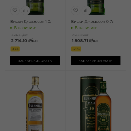
Виски Джемесон 1,0л
Виски Джемесон 0,7л
В наличии:
В наличии:
3 240 ₽
/шт
2 760 ₽
/шт
2 714.10
₽
/шт
1 808.71
₽
/шт
-
13
%
-
25
%
ЗАРЕЗЕРВИРОВАТЬ
ЗАРЕЗЕРВИРОВАТЬ