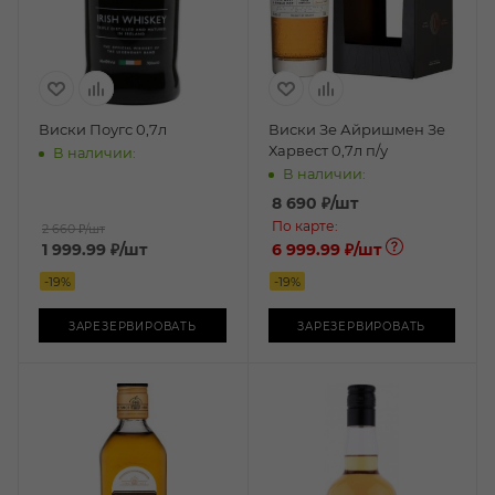
Виски Поугс 0,7л
Виски Зе Айришмен Зе
Харвест 0,7л п/у
В наличии:
В наличии:
8 690
₽
/шт
По карте:
2 660 ₽
/шт
1 999.99
₽
/шт
6 999.99 ₽
/шт
-
19
%
-
19
%
ЗАРЕЗЕРВИРОВАТЬ
ЗАРЕЗЕРВИРОВАТЬ