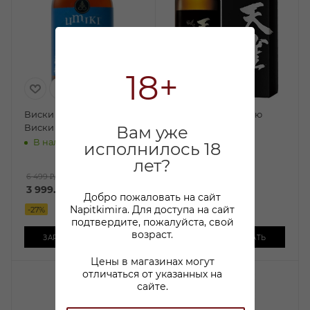
18+
Виски Умики Блендед
Виски Тенжаку Пью
Виски 0,75л
Молт 0,7л п/у
Вам уже
В наличии:
В наличии:
исполнилось 18
5 440
₽
/шт
лет?
По карте:
6 499 ₽
/шт
3 999.99
₽
/шт
4 599.99 ₽
/шт
Добро пожаловать на сайт
Napitkimira. Для доступа на сайт
-
27
%
-
15
%
подтвердите, пожалуйста, свой
возраст.
ЗАРЕЗЕРВИРОВАТЬ
ЗАРЕЗЕРВИРОВАТЬ
Цены в магазинах могут
отличаться от указанных на
сайте.