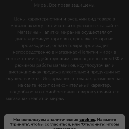
Мира". Все права защищены.
Цены, характеристики и внешний вид товара в
магазинах могут отличаться от указанных на сайте.
Магазины «Напитки мира» не осуществляют
дистанционную торговлю, доставка товара не
производится, оплата товара происходит
непосредственно в магазинах «Напитки мира» в
соответствии с действующим законодательством РФ и
режимом работы магазинов, круглосуточная и
дистанционная продажа алкогольной продукции не
осуществляется. Информация о товарах, размещенная
на сайте носит ознакомительный характер,
подробности о приобретении товаров уточняйте в
магазинах «Напитки мира».
Уважаемые клиенты! Если
вы решили отказаться от нашей рекламной рассылки
- сообщите нам об этом на почту или по телефону
Мы используем аналитические
cookies
. Нажмите
‘Принять’, чтобы согласиться, или ‘Отклонить’, чтобы
отказаться