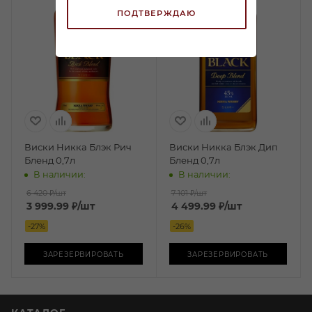
ПОДТВЕРЖДАЮ
Виски Никка Блэк Рич
Виски Никка Блэк Дип
Бленд 0,7л
Бленд 0,7л
В наличии:
В наличии:
6 420 ₽
/шт
7 101 ₽
/шт
3 999.99
₽
/шт
4 499.99
₽
/шт
-
27
%
-
26
%
ЗАРЕЗЕРВИРОВАТЬ
ЗАРЕЗЕРВИРОВАТЬ