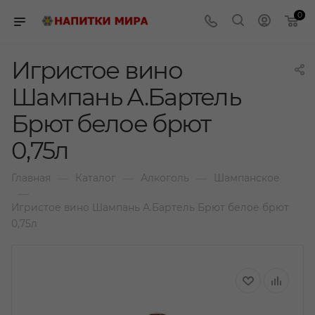
0
Игристое вино
Шампань А.Бартель
Брют белое брют
0,75л
—
—
—
Главная
Каталог
Алкоголь
Шампанское
—
Игристое вино Шампань А.Бартель Брют белое брют
0,75л