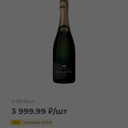
5 199 ₽
/шт
3 999.99
₽
/шт
-
18
%
Экономия
1200
₽