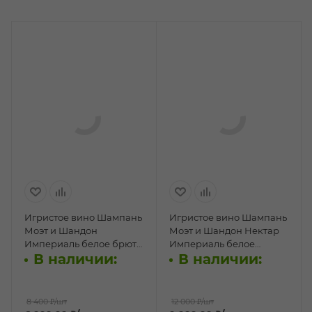
Игристое вино Шампань
Игристое вино Шампань
Моэт и Шандон
Моэт и Шандон Нектар
Империаль белое брют
Империаль белое
В наличии:
В наличии:
0,75л п/у
полусладкое 0,75л п/у
8 400 ₽
/шт
12 000 ₽
/шт