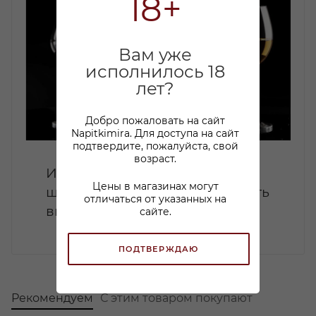
18+
Вам уже
исполнилось 18
лет?
Добро пожаловать на сайт
Napitkimira. Для доступа на сайт
подтвердите, пожалуйста, свой
возраст.
Идеальные закуски к
Цены в магазинах могут
шампанскому: как подчеркнуть
отличаться от указанных на
вкус игристого вина
сайте.
ПОДТВЕРЖДАЮ
Рекомендуем
С этим товаром покупают