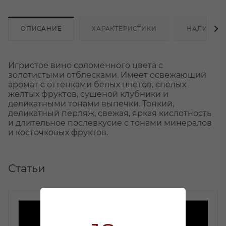
ОПИСАНИЕ
ХАРАКТЕРИСТИКИ
НАЛИЧИЕ
Игристое вино соломенного цвета с
золотистыми отблесками. Имеет освежающий
аромат с оттенками белых цветов, спелых
желтых фруктов, сушеной клубники и
деликатными тонами выпечки. Тонкий,
деликатный перляж, свежая, яркая кислотность
и длительное послевкусие с тонами минералов
и косточковых фруктов.
Статьи