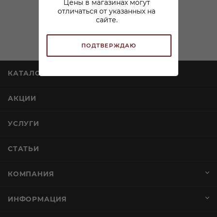
Цены в магазинах могут
отличаться от указанных на
сайте.
ПОДТВЕРЖДАЮ
Виски Бурбон Наки
Виски Грейт Оакс
Томпсон 0,5л
Айриш Сингл Каск 0,7л
В наличии:
В наличии:
3 459
₽
/шт
По карте:
999 ₽
/шт
849.99
₽
/шт
2 399.99 ₽
/шт
ЗАРЕЗЕРВИРОВАТЬ
ЗАРЕЗЕРВИРОВАТЬ