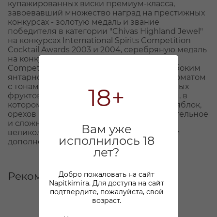
купажированных виски премиум-класса,
завоевавший множество наград на престижных
конкурсах - золотую медаль и звание
победителя в категории "Chivas Highland Jewel"
на конкурсах International Spirits Competition
Cocktail Awards 2003 и 2004, серебряную медаль
на конкурсе San Francisco World Spirits
Competition 2008 и другие. Обладает глубоким
янтарно-золотистым цветом, богатым ароматом
с тонами вереска, меда, диких трав и спелых
18+
фруктов и насыщенным округлым вкусом, в
котором можно уловить оттенки ванили, яблок,
орехов и ирисок. Послевкусие продолжительное
и сложное. Виски Чивас Ригал 12 лет -
Вам уже
великолепный дижестив, будет отличным
исполнилось 18
дополнением к сигаре.
лет?
Рекомендуем
Добро пожаловать на сайт
Napitkimira. Для доступа на сайт
подтвердите, пожалуйста, свой
возраст.