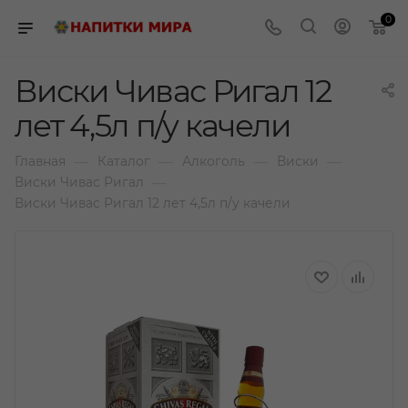
0
Виски Чивас Ригал 12
лет 4,5л п/у качели
—
—
—
—
Главная
Каталог
Алкоголь
Виски
—
Виски Чивас Ригал
Виски Чивас Ригал 12 лет 4,5л п/у качели