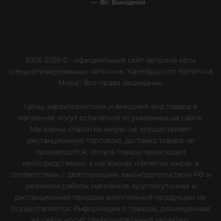
+7 (812) 644-40-00
sekretar@napitkimira.com
г. Санкт-Петербург ,
ул.Смолячкова, д.19
Посмотреть на карте
ООО «Калейдоскоп»
ИНН 7802833271 ОГРН 1137847296267
Лицензия №78РПА0005028 от 25.10.2013
г. Подробная информация на
странице
График работы
Пн-Пт: с 10:00 до 19:00
Сб: Выходной
Вс: Выходной