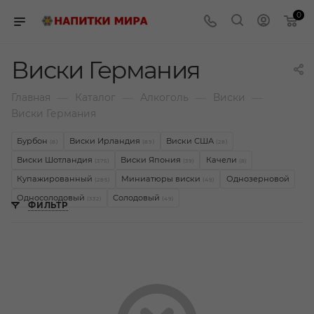
0
Виски Германия
—
—
—
—
Главная
Каталог
Алкоголь
Виски
Виски Германия
Бурбон
Виски Ирландия
Виски США
(8)
(89)
(28)
Виски Шотландия
Виски Япония
Качели
(375)
(39)
(8)
Купажированный
Миниатюры виски
Однозерновой
(285)
(49)
Односолодовый
Солодовый
(332)
(49)
ФИЛЬТР