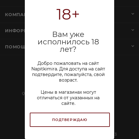
18+
КОМПАНИЯ
ИНФОРМАЦИЯ
Вам уже
исполнилось 18
ПОМОЩЬ И СЕРВИСЫ
лет?
Добро пожаловать на сайт
Napitkimira. Для доступа на сайт
+7 (812) 644-40-00
подтвердите, пожалуйста, свой
возраст.
sekretar@napitkimira.com
Цены в магазинах могут
г. Санкт-Петербург ,
отличаться от указанных на
ул.Смолячкова, д.19
сайте.
Посмотреть на карте
ПОДТВЕРЖДАЮ
ООО «Калейдоскоп»
ИНН 7802833271 ОГРН 1137847296267
Лицензия №78РПА0005028 от 25.10.2013