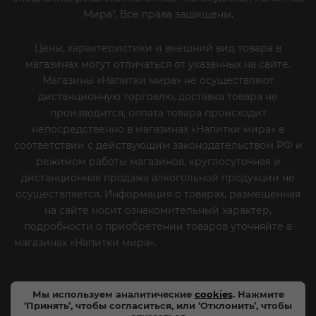
Мира". Все права защищены.
Цены, характеристики и внешний вид товара в
магазинах могут отличаться от указанных на сайте.
Магазины «Напитки мира» не осуществляют
дистанционную торговлю, доставка товара не
производится, оплата товара происходит
непосредственно в магазинах «Напитки мира» в
соответствии с действующим законодательством РФ и
режимом работы магазинов, круглосуточная и
дистанционная продажа алкогольной продукции не
осуществляется. Информация о товарах, размещенная
на сайте носит ознакомительный характер,
подробности о приобретении товаров уточняйте в
магазинах «Напитки мира».
Уважаемые клиенты! Если
вы решили отказаться от нашей рекламной рассылки
- сообщите нам об этом на почту или по телефону
Мы используем аналитические
cookies
. Нажмите
‘Принять’, чтобы согласиться, или ‘Отклонить’, чтобы