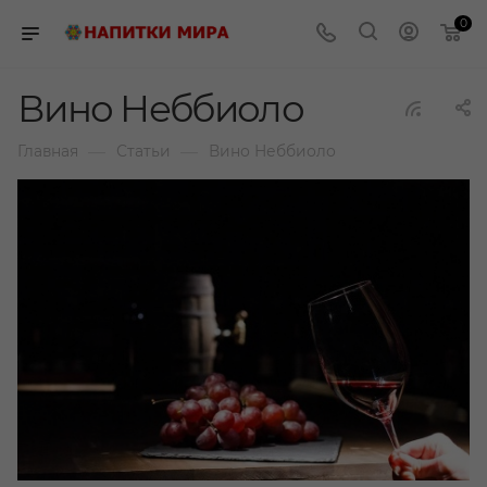
0
Вино Неббиоло
—
—
Главная
Статьи
Вино Неббиоло