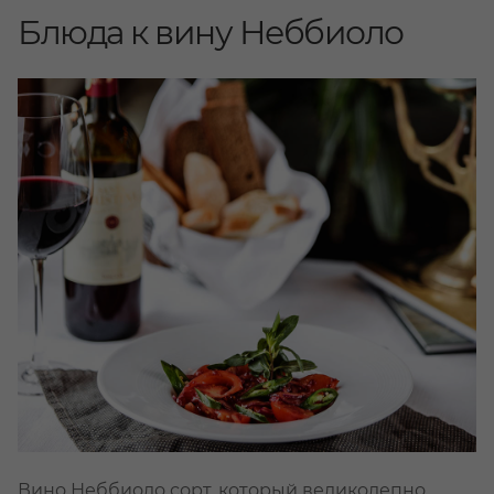
Блюда к вину Неббиоло
Вино Неббиоло сорт, который великолепно