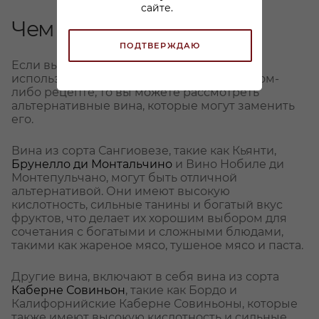
сайте.
Чем заменить
ПОДТВЕРЖДАЮ
Если вы не можете найти или не хотите
использовать вино сорта Неббиоло в каком-
либо рецепте, то вы можете рассмотреть
альтернативные вина, которые могут заменить
его.
Вина из сорта Сангиовезе, такие как Кьянти,
Брунелло ди Монтальчино
и Вино Нобиле ди
Монтепульчано, могут быть отличной
альтернативой. Они имеют высокую
кислотность, сильные танины и богатый вкус
фруктов, что делает их хорошим выбором для
сочетания с богатыми и сложными блюдами,
такими как жареное мясо, тушеное мясо и паста.
Другие вина, включают в себя вина из сорта
Каберне Совиньон
, такие как Бордо и
Калифорнийские Каберне Совиньоны, которые
также имеют высокую кислотность и сильные