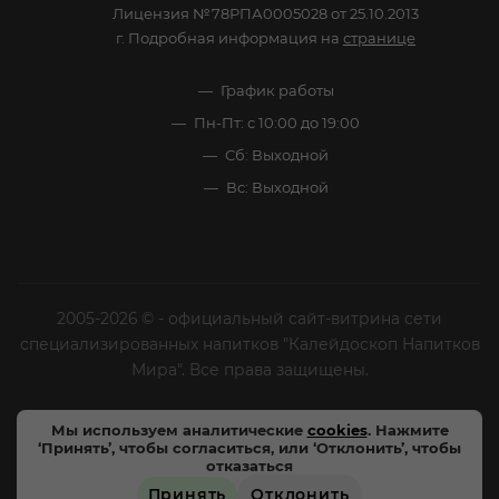
Лицензия №78РПА0005028 от 25.10.2013
г. Подробная информация на
странице
График работы
Пн-Пт: с 10:00 до 19:00
Сб: Выходной
Вс: Выходной
2005-2026 © - официальный сайт-витрина сети
специализированных напитков "Калейдоскоп Напитков
Мира". Все права защищены.
Цены, характеристики и внешний вид товара в
Мы используем аналитические
cookies
. Нажмите
‘Принять’, чтобы согласиться, или ‘Отклонить’, чтобы
магазинах могут отличаться от указанных на сайте.
отказаться
Магазины «Напитки мира» не осуществляют
Принять
Отклонить