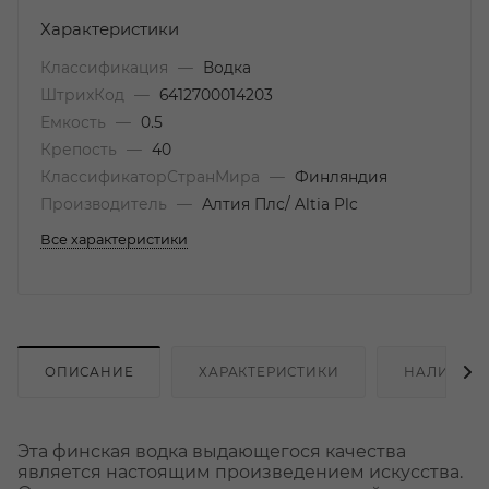
Характеристики
Классификация
—
Водка
ШтрихКод
—
6412700014203
Емкость
—
0.5
Крепость
—
40
КлассификаторСтранМира
—
Финляндия
Производитель
—
Алтия Плс/ Altia Plc
Все характеристики
ОПИСАНИЕ
ХАРАКТЕРИСТИКИ
НАЛИЧИЕ
Эта финская водка выдающегося качества
является настоящим произведением искусства.