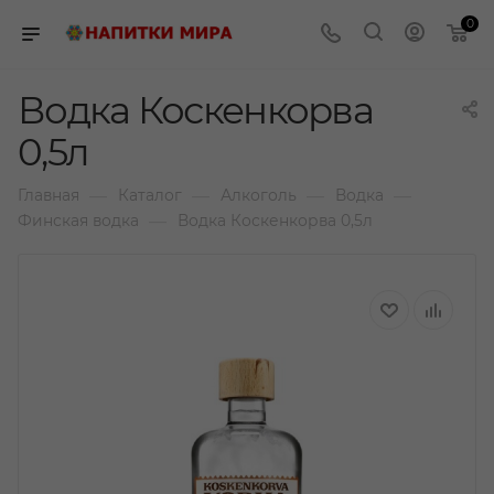
0
Водка Коскенкорва
0,5л
—
—
—
—
Главная
Каталог
Алкоголь
Водка
—
Финская водка
Водка Коскенкорва 0,5л