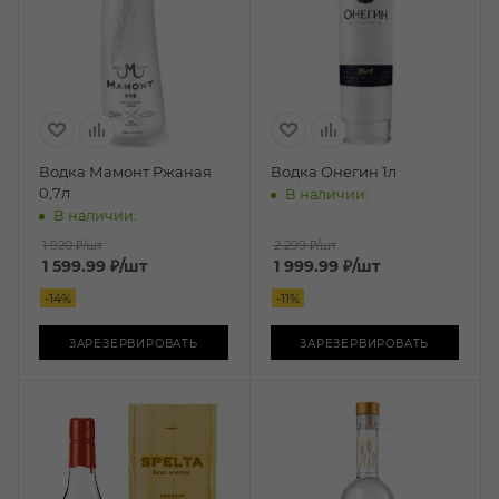
Водка Мамонт Ржаная
Водка Онегин 1л
0,7л
В наличии:
В наличии:
1 920 ₽
/шт
2 299 ₽
/шт
1 599.99
₽
/шт
1 999.99
₽
/шт
-
14
%
-
11
%
ЗАРЕЗЕРВИРОВАТЬ
ЗАРЕЗЕРВИРОВАТЬ