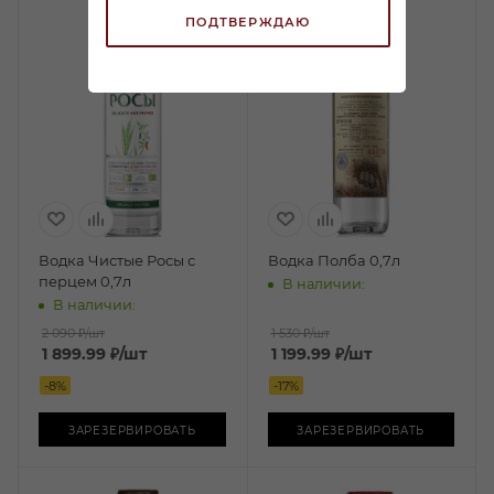
ПОДТВЕРЖДАЮ
Водка Чистые Росы с
Водка Полба 0,7л
перцем 0,7л
В наличии:
В наличии:
2 090 ₽
/шт
1 530 ₽
/шт
1 899.99
₽
/шт
1 199.99
₽
/шт
-
8
%
-
17
%
ЗАРЕЗЕРВИРОВАТЬ
ЗАРЕЗЕРВИРОВАТЬ