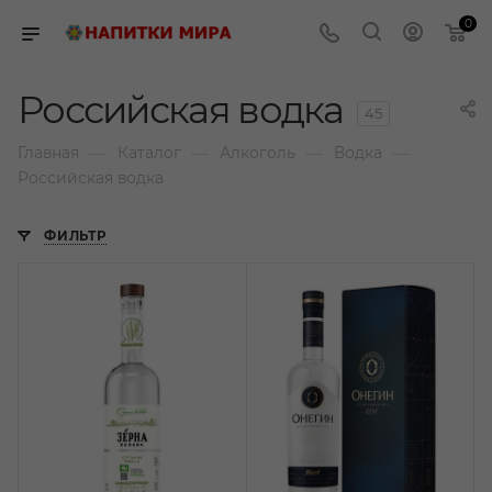
0
Российская водка
45
—
—
—
—
Главная
Каталог
Алкоголь
Водка
Российская водка
ФИЛЬТР