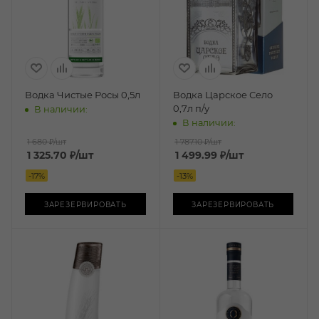
Водка Чистые Росы 0,5л
Водка Царское Село
0,7л п/у
В наличии:
В наличии:
1 680 ₽
/шт
1 787.10 ₽
/шт
1 325.70
₽
/шт
1 499.99
₽
/шт
-
17
%
-
13
%
ЗАРЕЗЕРВИРОВАТЬ
ЗАРЕЗЕРВИРОВАТЬ