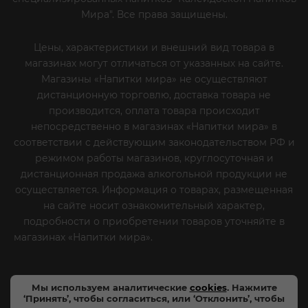
Мира". Все права защищены.
Цены, характеристики и внешний вид товара в
магазинах могут отличаться от указанных на сайте.
Магазины «Напитки мира» не осуществляют
дистанционную торговлю, доставка товара не
производится, оплата товара происходит
непосредственно в магазинах «Напитки мира» в
соответствии с действующим законодательством РФ и
режимом работы магазинов, круглосуточная и
дистанционная продажа алкогольной продукции не
осуществляется. Информация о товарах, размещенная
на сайте носит ознакомительный характер,
подробности о приобретении товаров уточняйте в
магазинах «Напитки мира».
Уважаемые клиенты! Если
вы решили отказаться от нашей рекламной рассылки
- сообщите нам об этом на почту или по телефону
Мы используем аналитические
cookies
. Нажмите
‘Принять’, чтобы согласиться, или ‘Отклонить’, чтобы