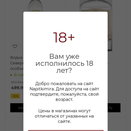
18+
Вам уже
Водка Карельская
Водка Карельская
исполнилось 18
Северная Легенда
Северная Легенда
особая 0,5л
особая 0,25л
лет?
В наличии:
В наличии:
569 ₽
/шт
349 ₽
/шт
Добро пожаловать на сайт
499.99
₽
/шт
289.99
₽
/шт
Napitkimira. Для доступа на сайт
подтвердите, пожалуйста, свой
-
10
%
-
14
%
возраст.
ЗАРЕЗЕРВИРОВАТЬ
ЗАРЕЗЕРВИРОВАТЬ
Цены в магазинах могут
отличаться от указанных на
сайте.