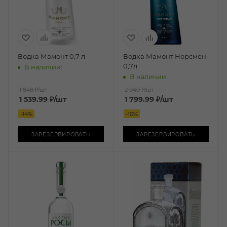
Водка Мамонт 0,7 л
Водка Мамонт Норсмен
0,7л
В наличии:
В наличии:
1 848 ₽
/шт
2 040 ₽
/шт
1 539.99
₽
/шт
1 799.99
₽
/шт
-
14
%
-
10
%
ЗАРЕЗЕРВИРОВАТЬ
ЗАРЕЗЕРВИРОВАТЬ