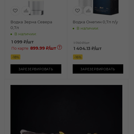
Водка Зерна Севера
Водка Онегин 0,7л п/у
0,7л
В наличии:
В наличии:
1 099
₽
/шт
1 740 ₽
/шт
899.99 ₽
/шт
1 404.13
₽
/шт
По карте:
-
18
%
-
16
%
ЗАРЕЗЕРВИРОВАТЬ
ЗАРЕЗЕРВИРОВАТЬ