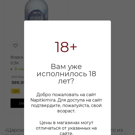
18+
Водка Царская Ледяная
0,5л
Вам уже
В наличии:
исполнилось 18
699 ₽
/шт
лет?
599.99
₽
/шт
-
12
%
Добро пожаловать на сайт
Napitkimira. Для доступа на сайт
ЗАРЕЗЕРВИРОВАТЬ
подтвердите, пожалуйста, свой
возраст.
Цены в магазинах могут
отличаться от указанных на
«Царская» - оригинальное название одного из
сайте.