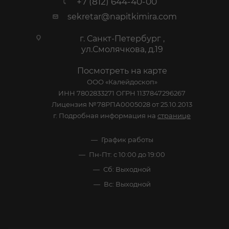
+7 (812) 644-40-00
sekretar@napitkimira.com
г. Санкт-Петербург ,
ул.Смолячкова, д.19
Посмотреть на карте
ООО «Калейдоскоп»
ИНН 7802833271 ОГРН 1137847296267
Лицензия №78РПА0005028 от 25.10.2013
г. Подробная информация на
странице
График работы
Пн-Пт: с 10:00 до 19:00
Сб: Выходной
Вс: Выходной