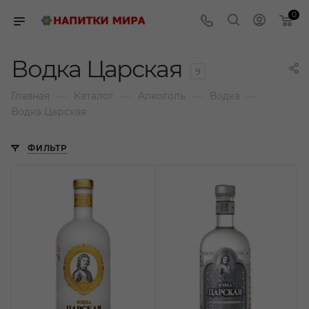
0
Водка Царская
9
—
—
—
—
Главная
Каталог
Алкоголь
Водка
Водка Царская
ФИЛЬТР