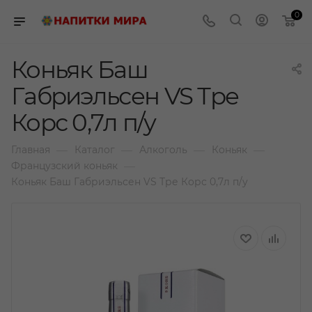
0
Коньяк Баш
Габриэльсен VS Тре
Корс 0,7л п/у
—
—
—
—
Главная
Каталог
Алкоголь
Коньяк
—
Французский коньяк
Коньяк Баш Габриэльсен VS Тре Корс 0,7л п/у