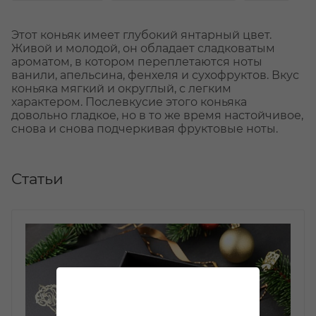
Этот коньяк имеет глубокий янтарный цвет.
Живой и молодой, он обладает сладковатым
ароматом, в котором переплетаются ноты
ванили, апельсина, фенхеля и сухофруктов. Вкус
коньяка мягкий и округлый, с легким
характером. Послевкусие этого коньяка
довольно гладкое, но в то же время настойчивое,
снова и снова подчеркивая фруктовые ноты.
Статьи