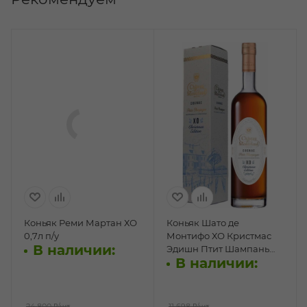
Коньяк Реми Мартан ХО
Коньяк Шато де
0,7л п/у
Монтифо ХО Кристмас
В наличии:
Эдишн Птит Шампань
В наличии:
0,5л п/у
24 800 ₽
/шт
11 698 ₽
/шт