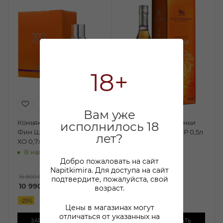
18+
Вам уже
Коньяк А де Фуссиньи
Коньяк А де Фуссиньи
исполнилось 18
Фин Шампань Креасьон
Селлар Бленд VSOP 0,5л
лет?
ХО 0,7л п/у
п/у
В наличии:
В наличии:
Добро пожаловать на сайт
4 320
₽
/шт
Napitkimira. Для доступа на сайт
По карте:
16 800 ₽
/шт
подтвердите, пожалуйста, свой
10 990
₽
/шт
3 599.99 ₽
/шт
возраст.
-
25
%
-
16
%
Цены в магазинах могут
отличаться от указанных на
ЗАРЕЗЕРВИРОВАТЬ
ЗАРЕЗЕРВИРОВАТЬ