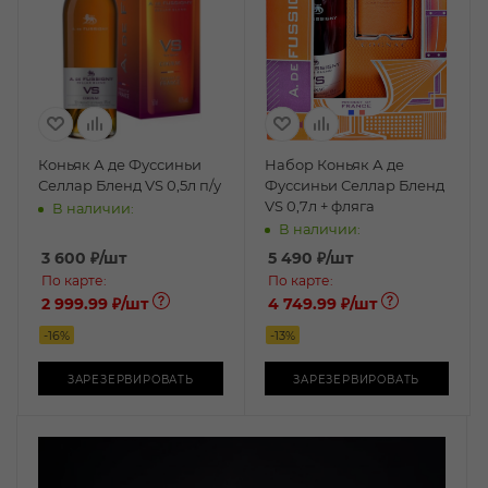
Коньяк А де Фуссиньи
Набор Коньяк А де
Селлар Бленд VS 0,5л п/у
Фуссиньи Селлар Бленд
VS 0,7л + фляга
В наличии:
В наличии:
3 600
₽
/шт
5 490
₽
/шт
По карте:
По карте:
2 999.99 ₽
/шт
4 749.99 ₽
/шт
-
16
%
-
13
%
ЗАРЕЗЕРВИРОВАТЬ
ЗАРЕЗЕРВИРОВАТЬ