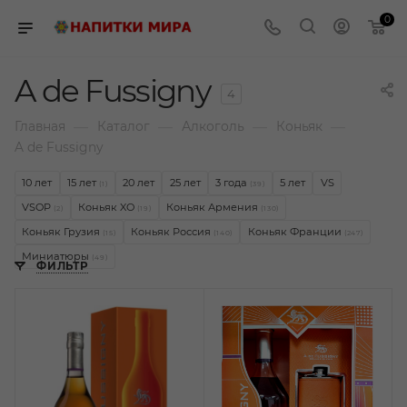
0
A de Fussigny
4
—
—
—
—
Главная
Каталог
Алкоголь
Коньяк
A de Fussigny
10 лет
15 лет
20 лет
25 лет
3 года
5 лет
VS
(1)
(39)
VSOP
Коньяк XO
Коньяк Армения
(2)
(19)
(130)
Коньяк Грузия
Коньяк Россия
Коньяк Франции
(15)
(140)
(247)
Миниатюры
(49)
ФИЛЬТР