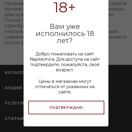
18+
провинции Коньяк, где для производства спирта
используются только отборные сорта пшеницы,
ржи и ячменя из лучших районов Франции.
После пятикратной дистилляции спирт
Вам уже
приобретает исключительную мягкость, а
чистейшая ледниковая вода из артезианских
исполнилось 18
скважин французских Альп придает ей свежее и
лет?
ясное звучание.
Добро пожаловать на сайт
Napitkimira. Для доступа на сайт
подтвердите, пожалуйста, свой
возраст.
КАТАЛОГ
Цены в магазинах могут
отличаться от указанных на
АКЦИИ
сайте.
УСЛУГИ
ПОДТВЕРЖДАЮ
СТАТЬИ