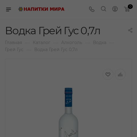
0
Водка Грей Гус 0,7л
—
—
—
—
Главная
Каталог
Алкоголь
Водка
—
Грей Гус
Водка Грей Гус 0,7л