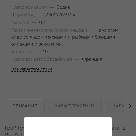
Классификация
—
Водка
ШтрихКод
—
5010677859714
Емкость
—
0.7
Гастрономические рекомендации
—
в чистом
виде со льдом, мясными и рыбными блюдами,
оливками и закусками.
Крепость
—
40
КлассификаторСтранМира
—
Франция
Все характеристики
ОПИСАНИЕ
ХАРАКТЕРИСТИКИ
НАЛИЧИЕ
Грей Гус - высококачественная водка, все этапы
производства которой осуществляются в