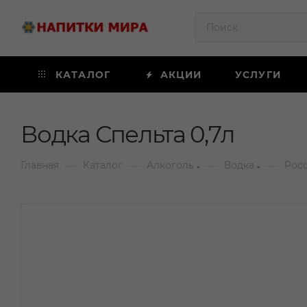
КАТАЛОГ
АКЦИИ
УСЛУГИ
Водка Спельта 0,7л
—
—
—
—
Главная
Каталог
Алкоголь
Водка
Рос