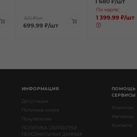
1 680
₽
/шт
По карте:
1 399.99 ₽
/шт
825 ₽
/шт
699.99
₽
/шт
ИНФОРМАЦИЯ
ПОМОЩЬ
СЕРВИСЫ
Дегустации
Клиентам
Политика cookie
Магазины
Покупателям
Контакты
ПОЛИТИКА ОБРАБОТКИ
ПЕРСОНАЛЬНЫХ ДАННЫХ