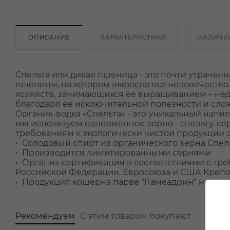
ОПИСАНИЕ
ХАРАКТЕРИСТИКИ
НАЛИЧИ
Спельта или дикая пшеница - это почти утрачен
пшеницы, на котором выросло все человечество.
хозяйств, занимающихся ее выращиванием – нед
благодаря ее исключительной полезности и сло
Органик-водка «Спельта» - это уникальный напит
мы используем одноименное зерно - спельту, с
требованиям к экологически чистой продукции 
• Солодовый спирт из органического зерна Спел
• Производится лимитированными сериями
• Органик сертификация в соответствиями с тр
Российской Федерации, Евросоюза и США Крепос
• Продукция кошерна парве "Ламеадрин" на все д
Рекомендуем
С этим товаром покупают