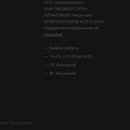
ООО «Калейдоскоп»
ИНН 7802833271 ОГРН
1137847296267 Лицензия
№78РПА0005028 от 25.10.2013 г.
Подробная информация на
странице
График работы
Пн-Пт: с 10:00 до 19:00
Сб: Выходной
Вс: Выходной
рава защищены.