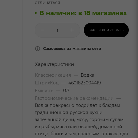
отличаться
В наличии
:
в 18 магазинах
ЗАРЕЗЕРВИРОВАТЬ
Самовывоз из магазина сети
Характеристики
Классификация
—
Водка
ШтрихКод
—
4601823004419
Емкость
—
0.7
Гастрономические рекомендации
—
Водка прекрасно подойдет к блюдам
традиционной русской кухни:
запеченной дичи, мясу, горячим супам
из рыбы, мяса или овощей, домашней
птице, блинчикам, соленьям, а также для