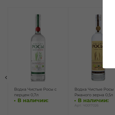
Водка Чистые Росы с
Водка Чистые Росы 
перцем 0,7л
Ржаного зерна 0,5л
В наличии:
В наличии:
Арт.: Ч0017026