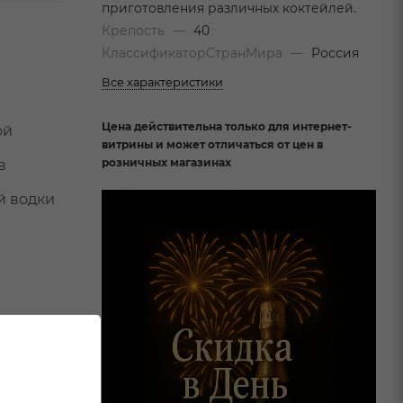
приготовления различных коктейлей.
Крепость
—
40
КлассификаторСтранМира
—
Россия
Все характеристики
Цена действительна только для интернет-
ой
витрины и может отличаться от цен в
розничных магазинах
в
й водки