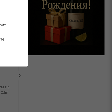
сайт
те.
сы из
Водка Чистые Росы
Водка Чистые
0,5л
0,7л
0,5л
В наличии:
В наличи
Арт.: Ч0017006
Арт.: Ч0017005