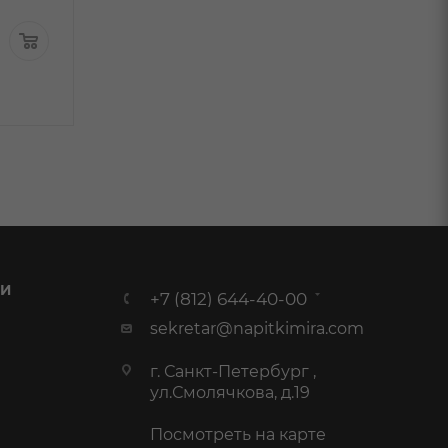
2 040 ₽
/шт
1 680 ₽
/шт
1 699.99
₽
/шт
1 399.99
₽
/ш
 И
+7 (812) 644-40-00
sekretar@napitkimira.com
г. Санкт-Петербург ,
ул.Смолячкова, д.19
Посмотреть на карте