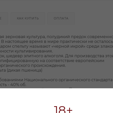
Е
КАК КУПИТЬ
ОПЛАТА
ная зерновая культура, полудикий предок современн
 В настоящее время в мире практически не осталось
аром спельту называют «черной икрой» среди злако
жности культивирования.
ок, шедевр элитного алкоголя. Для производства это
ертифицированную на соответствие европейским
органического происхождения.
ьта (дикая пшеница)
ебованиями Национального органического стандарта
ть - 40% об.
ни года, кроме дней праздника Песах.
18+