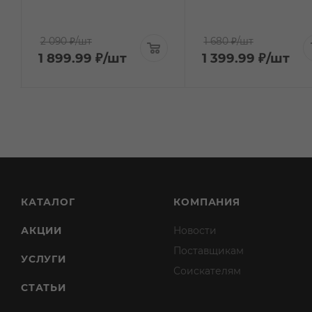
2 090 ₽
/шт
1 680 ₽
/шт
1 899.99
₽
/шт
1 399.99
₽
/шт
КАТАЛОГ
КОМПАНИЯ
АКЦИИ
Новости
Поставщикам
УСЛУГИ
Соискателям
СТАТЬИ