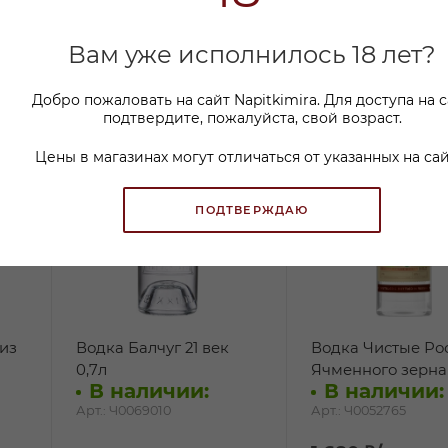
Вам уже исполнилось 18 лет?
Добро пожаловать на сайт Napitkimira. Для доступа на 
подтвердите, пожалуйста, свой возраст.
Цены в магазинах могут отличаться от указанных на сай
ПОДТВЕРЖДАЮ
из
Водка Балчуг 21 век
Водка Чистые Ро
0,7л
Ячменного зерна 
В наличии:
В наличии:
Арт.: Ч0069010
Арт.: Ч0052765