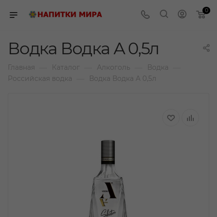
0
Водка Водка А 0,5л
—
—
—
—
Главная
Каталог
Алкоголь
Водка
—
Российская водка
Водка Водка А 0,5л