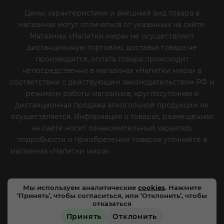
Цены, характеристики и внешний вид товара в
магазинах могут отличаться от указанных на сайте.
Магазины «Напитки мира» не осуществляют
дистанционную торговлю, доставка товара не
производится, оплата товара происходит
непосредственно в магазинах «Напитки мира» в
соответствии с действующим законодательством РФ и
режимом работы магазинов, круглосуточная и
дистанционная продажа алкогольной продукции не
осуществляется. Информация о товарах, размещенная
на сайте носит ознакомительный характер,
подробности о приобретении товаров уточняйте в
магазинах «Напитки мира».
Уважаемые клиенты! Если
вы решили отказаться от нашей рекламной рассылки
- сообщите нам об этом на почту или по телефону
Мы используем аналитические
cookies
. Нажмите
‘Принять’, чтобы согласиться, или ‘Отклонить’, чтобы
отказаться
Принять
Отклонить