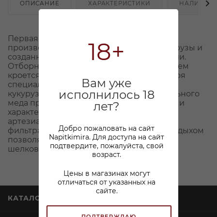
ОПИСАНИЕ
ХАРАКТЕРИСТИКИ
НАЛИЧИЕ
Первая премиальная российская водка,
18+
произведенная из отборных сортов кукурузы и
созданная по запатентованной технологии.
Отборное кукурузное зерно – именно в нем
кроется секрет «гладкого вкуса». Благодаря
Вам уже
специально подготовленному настою
исполнилось 18
кукурузных зерен и добавлению натурального
меда приобретается особенная мягкость и
лет?
характерная округлость вкуса. Вода из
артезианских источников и пятикратная
Добро пожаловать на сайт
фильтрация серебром с последующим отдыхом
Napitkimira. Для доступа на сайт
позволяет создавать идеально гладкую,
подтвердите, пожалуйста, свой
шелковистую структуру водки.
возраст.
Цены в магазинах могут
отличаться от указанных на
сайте.
КАТАЛОГ
ПОДТВЕРЖДАЮ