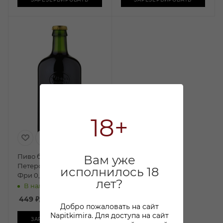
18+
Пиво безалкогольное Ст.
Вам уже
Петерс Уизаут Алкоголь
исполнилось 18
Фри 0,5л бут.
лет?
В наличии:
449
₽
/шт
Добро пожаловать на сайт
Napitkimira. Для доступа на сайт
ЗАРЕЗЕРВИРОВАТЬ