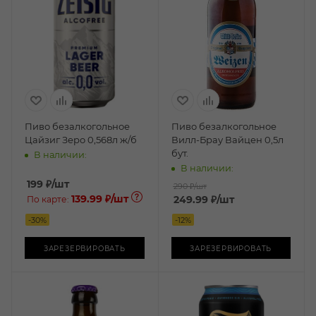
Пиво безалкогольное
Пиво безалкогольное
Цайзиг Зеро 0,568л ж/б
Вилл-Брау Вайцен 0,5л
бут.
В наличии:
В наличии:
199
₽
/шт
290 ₽
/шт
139.99 ₽
/шт
249.99
₽
/шт
По карте:
-
30
%
-
12
%
ЗАРЕЗЕРВИРОВАТЬ
ЗАРЕЗЕРВИРОВАТЬ