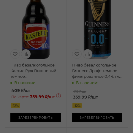
Пиво безалкогольное
Пиво безалкогольное
Кастил Руж Вишневый
Гиннесс Драфт темное
темное
фильтрованное 0,44л ж/
нефильтрованное 0,33л
б
В наличии:
В наличии:
бут.
409
₽
/шт
419 ₽
/шт
359.99 ₽
/шт
359.99
₽
/шт
По карте:
-
12
%
-
12
%
ЗАРЕЗЕРВИРОВАТЬ
ЗАРЕЗЕРВИРОВАТЬ