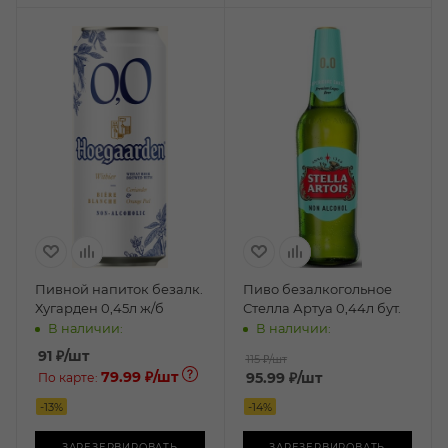
Пивной напиток безалк.
Пиво безалкогольное
Хугарден 0,45л ж/б
Стелла Артуа 0,44л бут.
В наличии:
В наличии:
91
₽
/шт
115 ₽
/шт
79.99 ₽
/шт
95.99
₽
/шт
По карте:
-
13
%
-
14
%
ЗАРЕЗЕРВИРОВАТЬ
ЗАРЕЗЕРВИРОВАТЬ