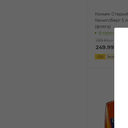
Коньяк Стары
Кенигсберг 5 ле
(фляга)
В наличии:
289 ₽
/шт
249.99
₽
/ш
-
12
%
Экономия
4