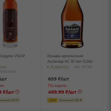
 Бодуен VSOP
Коньяк армянский
Ахтамар КС 10 лет 0,05л
чии:
В наличии:
Арт.: 61 786
П00005449
/шт
659
₽
/шт
те:
По карте:
9 ₽
/шт
499.99 ₽
/шт
ономия
120
₽
-
24
%
Экономия
160
₽