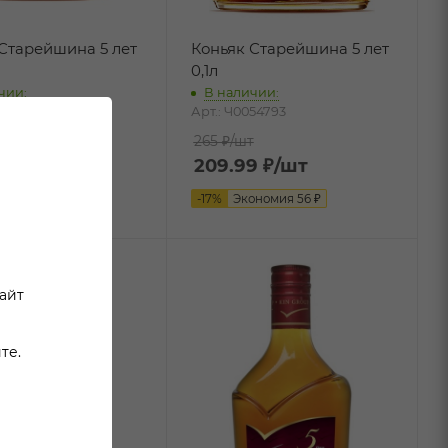
Старейшина 5 лет
Коньяк Старейшина 5 лет
0,1л
чии:
В наличии:
036265
Арт.: Ч0054793
т
265 ₽
/шт
4
₽
/шт
209.99
₽
/шт
ономия
121
₽
-
17
%
Экономия
56
₽
сайт
те.