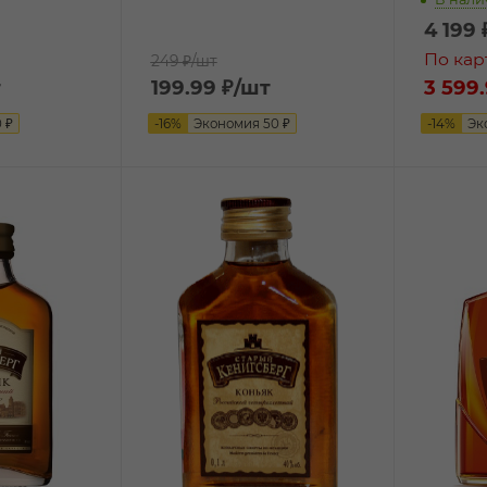
4 199
По кар
249 ₽
/шт
т
199.99
₽
/шт
3 599.
0
₽
-
16
%
Экономия
50
₽
-
14
%
Эк