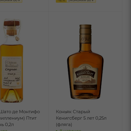
 Шато де Монтифо
Коньяк Старый
миллениум) Птит
Кенигсберг 5 лет 0,25л
ь 0,2л
(фляга)
чии:
В наличии: