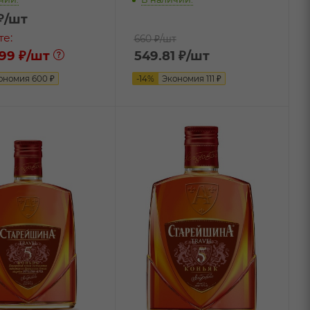
₽
/шт
те:
660 ₽
/шт
99 ₽
/шт
549.81
₽
/шт
ономия
600
₽
-
14
%
Экономия
111
₽