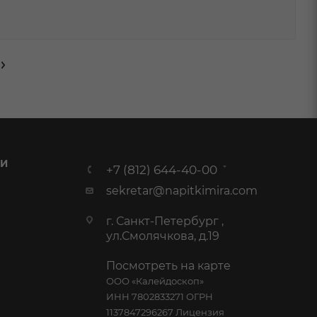
 И
+7 (812) 644-40-00
sekretar@napitkimira.com
г. Санкт-Петербург ,
ул.Смолячкова, д.19
Посмотреть на карте
ООО «Калейдоскоп»
ИНН 7802833271 ОГРН
1137847296267 Лицензия