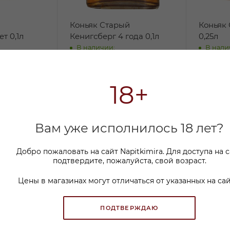
й
Коньяк Старый
Коньяк 
т 0,1л
Кенигсберг 4 года 0,1л
0,25л
В наличии:
В нали
Арт.: Ч0
276 ₽
/шт
576 ₽
/ш
т
228.38
₽
/шт
455.2
18+
0
₽
-
14
%
Экономия
48
₽
-
17
%
Эк
Вам уже исполнилось 18 лет?
Добро пожаловать на сайт Napitkimira. Для доступа на 
подтвердите, пожалуйста, свой возраст.
Цены в магазинах могут отличаться от указанных на сай
ПОДТВЕРЖДАЮ