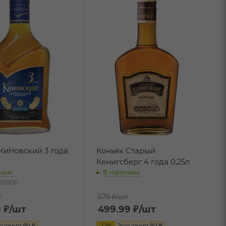
КиНовский 3 года
Коньяк Старый
Кенигсберг 4 года 0,25л
чии:
В наличии:
059800
т
579 ₽
/шт
9
₽
/шт
499.99
₽
/шт
ономия
80
₽
-
12
%
Экономия
80
₽