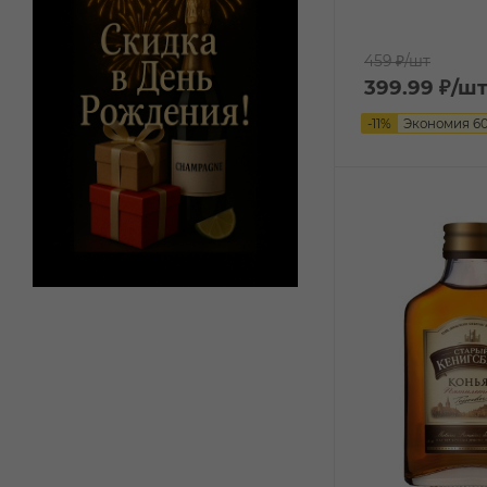
459 ₽
/шт
399.99
₽
/ш
-
11
%
Экономия
6