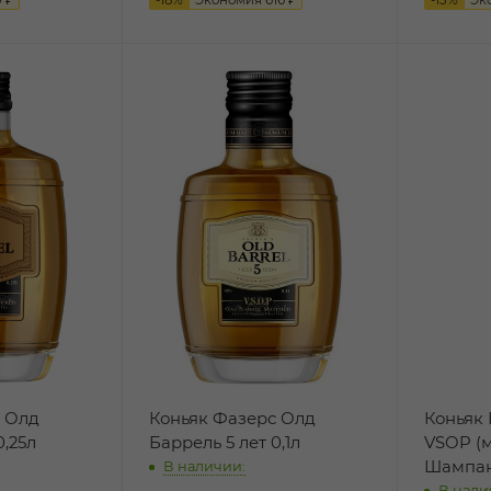
с Олд
Коньяк Фазерс Олд
Коньяк
0,25л
Баррель 5 лет 0,1л
VSOP (
Шампан
В наличии:
В нали