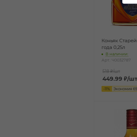
Коньяк Старей
года 0,25л
В наличии:
Арт.: Ч0032787
518 ₽
/шт
449.99
₽
/ш
-
11
%
Экономия
6