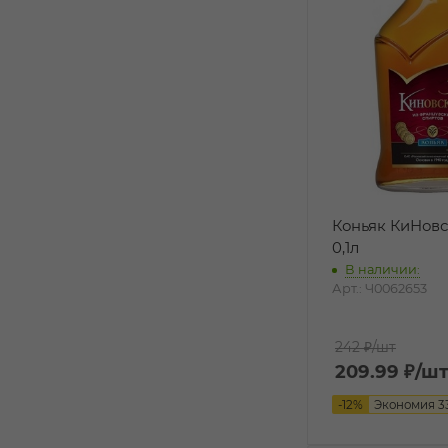
Коньяк КиНовс
0,1л
В наличии:
Арт.: Ч0062653
242 ₽
/шт
209.99
₽
/ш
-
12
%
Экономия
3