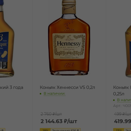
кий 3 года
Коньяк Хеннесси VS 0,2л
Коньяк 
0,25л
В наличии:
В нали
Арт.: Ч0
2 760 ₽
/шт
499 ₽
/ш
2 144.63
₽
/шт
419.9
0
₽
-
18
%
Экономия
616
₽
-
13
%
Эк