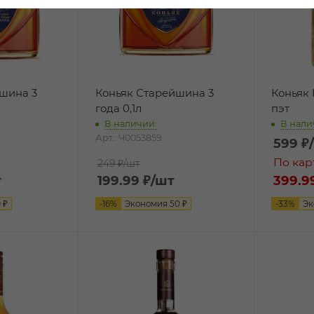
шина 3
Коньяк Старейшина 3
Коньяк 
года 0,1л
пэт
В наличии:
В нали
Арт.: Ч0053859
599
₽
По кар
249 ₽
/шт
т
199.99
₽
/шт
399.9
9
₽
-
16
%
Экономия
50
₽
-
33
%
Эк