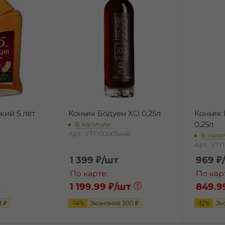
кий 5 лет
Коньяк Бодуен XO 0,25л
Коньяк
0,25л
В наличии:
Арт.: УТП00005448
В нали
Арт.: УТ
1 399
₽
/шт
969
₽
По карте:
По кар
т
1 199.99 ₽
/шт
849.9
3
₽
-
14
%
Экономия
200
₽
-
12
%
Эк