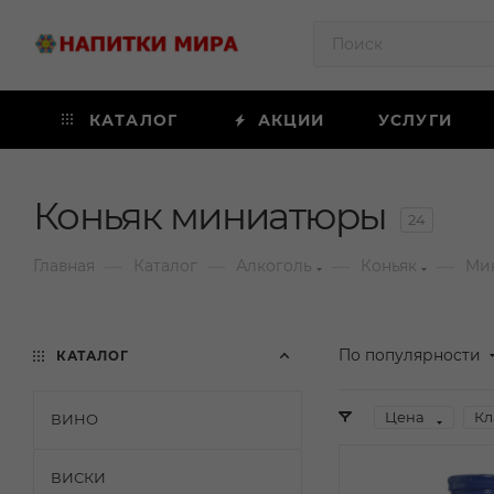
КАТАЛОГ
АКЦИИ
УСЛУГИ
Коньяк миниатюры
24
—
—
—
—
Главная
Каталог
Алкоголь
Коньяк
Ми
По популярности
КАТАЛОГ
Цена
Кл
ВИНО
ВИСКИ