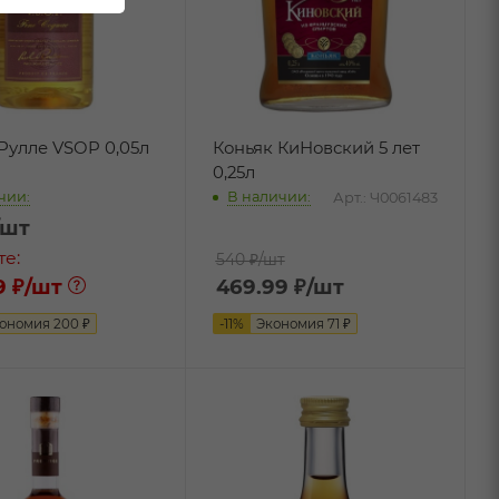
Рулле VSOP 0,05л
Коньяк КиНовский 5 лет
0,25л
чии:
В наличии:
Арт.: Ч0061483
/шт
те:
540 ₽
/шт
9 ₽
/шт
469.99
₽
/шт
ономия
200
₽
-
11
%
Экономия
71
₽