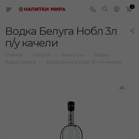
0
Водка Белуга Нобл 3л
п/у качели
—
—
—
—
Главная
Каталог
Алкоголь
Водка
—
Водка Белуга
Водка Белуга Нобл 3л п/у качели