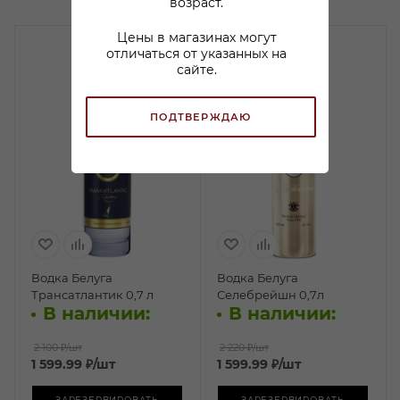
возраст.
Цены в магазинах могут
отличаться от указанных на
сайте.
ПОДТВЕРЖДАЮ
Водка Белуга
Водка Белуга
Трансатлантик 0,7 л
Селебрейшн 0,7л
В наличии:
В наличии:
2 100 ₽
/шт
2 220 ₽
/шт
1 599.99
₽
/шт
1 599.99
₽
/шт
ЗАРЕЗЕРВИРОВАТЬ
ЗАРЕЗЕРВИРОВАТЬ