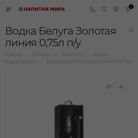
0
Водка Белуга Золотая
линия 0,75л п/у
—
—
—
—
Главная
Каталог
Алкоголь
Водка
—
Водка Белуга
Водка Белуга Золотая линия 0,75л п/у