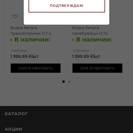
ПОДТВЕРЖДАЮ
Водка Белуга
Водка Белуга
Трансатлантик 0,7 л
Селебрейшн 0,7л
В наличии:
В наличии:
2 100 ₽
/шт
2 220 ₽
/шт
1 599.99
₽
/шт
1 599.99
₽
/шт
ЗАРЕЗЕРВИРОВАТЬ
ЗАРЕЗЕРВИРОВАТЬ
КАТАЛОГ
АКЦИИ