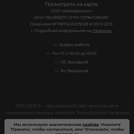
Посмотреть на карте
ООО «Калейдоскоп»
ИНН 7802833271 ОГРН 1137847296267
Лицензия №78РПА0005028 от 25.10.2013
г. Подробная информация на
странице
График работы
Пн-Пт: с 10:00 до 19:00
Сб: Выходной
Вс: Выходной
2005-2026 © - официальный сайт-витрина сети
специализированных напитков "Калейдоскоп Напитков
Мира". Все права защищены.
Мы используем аналитические
cookies
. Нажмите
‘Принять’, чтобы согласиться, или ‘Отклонить’, чтобы
Цены, характеристики и внешний вид товара в