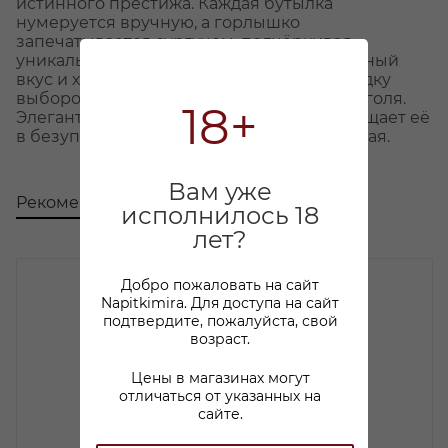
истинного престижа. Каждая бутылка
нумеруется вручную, а горлышко
запечатывается сургучом, подчёркивая
уникальность напитка. Мягкий, гармоничный
вкус и хрустальная чистота делают эту водку
выбором ценителей эксклюзивного алкоголя.
18+
Элегантная подарочная упаковка превращает её
в безупречный подарок для особого случая.
Вам уже
Рекомендуем
С этим товаром покупают
исполнилось 18
лет?
Добро пожаловать на сайт
Napitkimira. Для доступа на сайт
подтвердите, пожалуйста, свой
возраст.
Цены в магазинах могут
отличаться от указанных на
сайте.