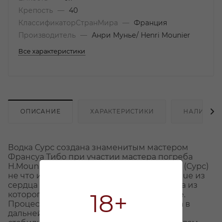
Крепость
—
40
КлассификаторСтранМира
—
Франция
Производитель
—
Анри Мунье/ Henri Mounier
Все характеристики
ОПИСАНИЕ
ХАРАКТЕРИСТИКИ
НАЛИЧИЕ
Водка Сурс создана знаменитым мастером
Франсуа Тибо при участии мастера погреба
H.Mounier Микаэля Бруйи. Слово SOURCE (Сурс)
не что иное, как «источник» Gensac-La-Pallue из
сердца коньяка (Шампань Гранд Крю) вода из
18+
которого используется при производстве.
Процесс дистилляции происходит 5 раз, а в
дальнейшем продукт 10 дней проходит