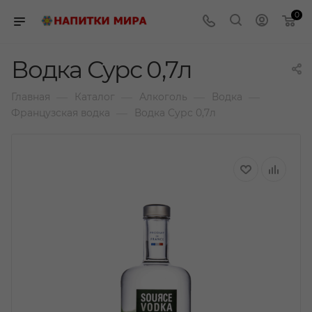
0
Водка Сурс 0,7л
—
—
—
—
Главная
Каталог
Алкоголь
Водка
—
Французская водка
Водка Сурс 0,7л