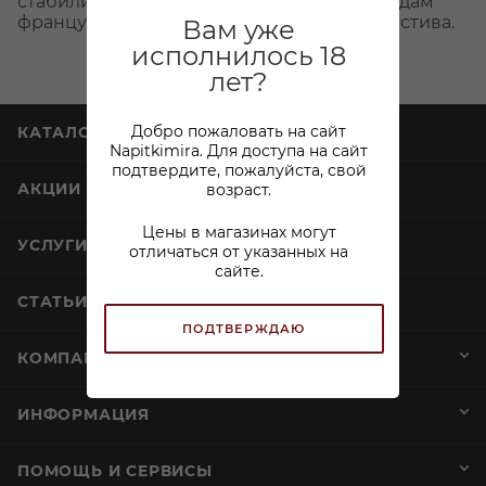
стабилизацию. Подавать можно как к блюдам
французской кухни, так и в качестве дижестива.
Вам уже
исполнилось 18
лет?
Добро пожаловать на сайт
КАТАЛОГ
Napitkimira. Для доступа на сайт
подтвердите, пожалуйста, свой
АКЦИИ
возраст.
Цены в магазинах могут
УСЛУГИ
отличаться от указанных на
сайте.
СТАТЬИ
ПОДТВЕРЖДАЮ
КОМПАНИЯ
ИНФОРМАЦИЯ
ПОМОЩЬ И СЕРВИСЫ