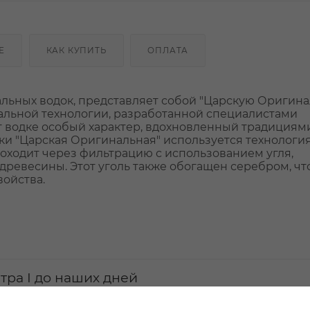
Е
КАК КУПИТЬ
ОПЛАТА
льных водок, представляет собой "Царскую Оригина
кальной технологии, разработанной специалистами
т водке особый характер, вдохновленный традициям
и "Царская Оригинальная" используется технология
роходит через фильтрацию с использованием угля,
древесины. Этот уголь также обогащен серебром, чт
войства.
етра I до наших дней