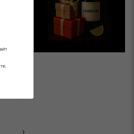
сайт
те.