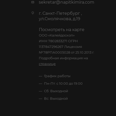
sekretar@napitkimira.com
г. Санкт-Петербург ,
ул.Смолячкова, д.19
Посмотреть на карте
ООО «Калейдоскоп»
ИНН 7802833271 ОГРН
1137847296267 Лицензия
№78РПА0005028 от 25.10.2013 г.
Подробная информация на
странице
График работы
Пн-Пт: с 10:00 до 19:00
Сб: Выходной
Вс: Выходной