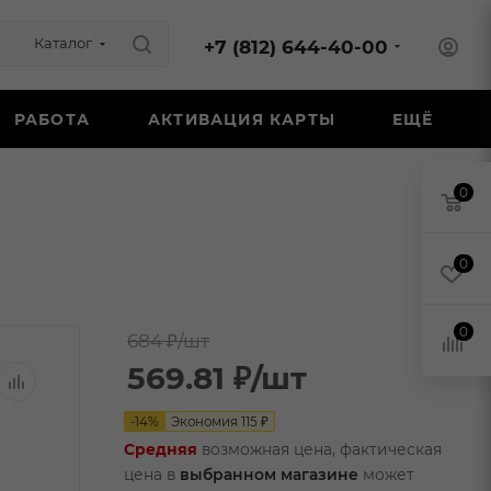
Каталог
+7 (812) 644-40-00
РАБОТА
АКТИВАЦИЯ КАРТЫ
ЕЩЁ
0
0
0
684 ₽
/шт
569.81
₽
/шт
-
14
%
Экономия
115
₽
Средняя
возможная цена, фактическая
цена в
выбранном магазине
может