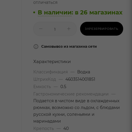
отличаться
В наличии
:
в 26 магазинах
ЗАРЕЗЕРВИРОВАТЬ
Самовывоз из магазина сети
Характеристики
Классификация
—
Водка
ШтрихКод
—
4603514001851
Емкость
—
0.5
Гастрономические рекомендации
—
Подается в чистом виде в охлажденных
рюмках, возможно со льдом, с блюдами
русской кухни, соленьями и
маринадами
Крепость
—
40