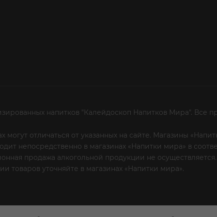
изированных напитков "Калейдоскоп Напитков Мира". Все п
х могут отличаться от указанных на сайте. Магазины «Нап
сходит непосредственно в магазинах «Напитки мира» в соот
онная продажа алкогольной продукции не осуществляется.
и товаров уточняйте в магазинах «Напитки мира».
Уважаем
 или по телефону