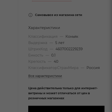
Самовывоз из магазина сети
Характеристики
Классификация
—
Коньяк
Выдержка
—
5 лет
ШтрихКод
—
4607002229239
Емкость
—
0.1
Крепость
—
40
КлассификаторСтранМира
—
Россия
Все характеристики
Цена действительна только для интернет-
витрины и может отличаться от цен в
розничных магазинах