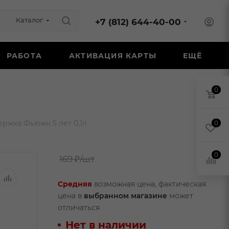
Каталог
+7 (812) 644-40-00
РАБОТА
АКТИВАЦИЯ КАРТЫ
ЕЩЁ
0
ержка Фьюжн 5 лет 0,1л
0
0
169 ₽
/шт
Средняя
возможная цена, фактическая
цена в
выбранном магазине
может
отличаться
Нет в наличии