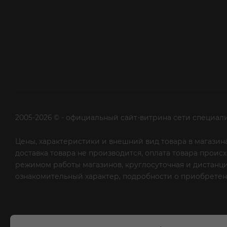
2005-2026 © - официальный сайт-витрина сети специал
Цены, характеристики и внешний вид товара в магазина
доставка товара не производится, оплата товара прои
режимом работы магазинов, круглосуточная и дистанци
ознакомительный характер, подробности о приобретени
рекламной рассылки - сообщите нам об этом на почту