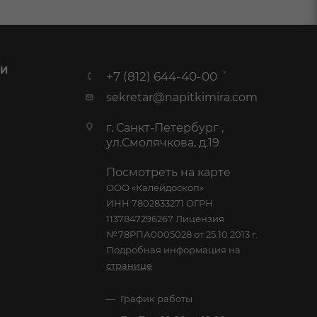
 И
+7 (812) 644-40-00
sekretar@napitkimira.com
г. Санкт-Петербург ,
ул.Смолячкова, д.19
Посмотреть на карте
ООО «Калейдоскоп»
ИНН 7802833271 ОГРН
1137847296267 Лицензия
№78РПА0005028 от 25.10.2013 г.
Подробная информация на
странице
График работы