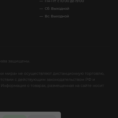
Пн-Пт: с 10:00 до 19:00
Сб: Выходной
Вс: Выходной
рава защищены.
итки мира» не осуществляют дистанционную торговлю,
ветствии с действующим законодательством РФ и
 Информация о товарах, размещенная на сайте носит
ые клиенты! Если вы решили отказаться от нашей