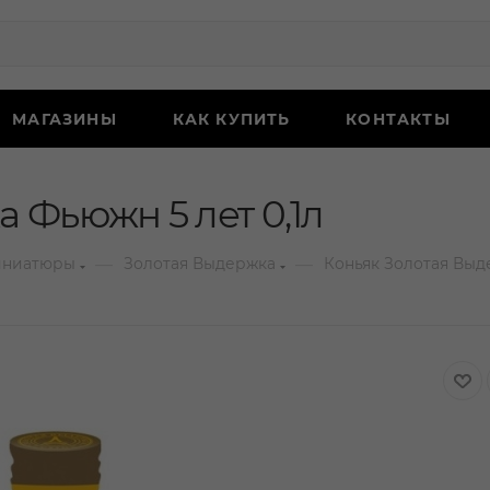
МАГАЗИНЫ
КАК КУПИТЬ
КОНТАКТЫ
 Фьюжн 5 лет 0,1л
—
—
иниатюры
Золотая Выдержка
Коньяк Золотая Выд