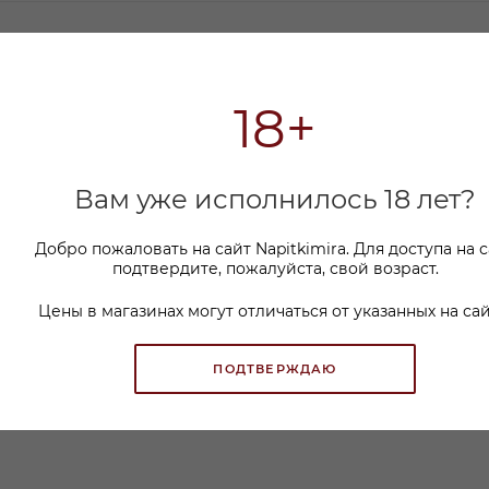
ТЬ
ОПЛАТА
18+
Вам уже исполнилось 18 лет?
Коньяк
5 лет
4607002229239
Добро пожаловать на сайт Napitkimira. Для доступа на 
подтвердите, пожалуйста, свой возраст.
0.1
40
Цены в магазинах могут отличаться от указанных на сай
Россия
СТАВРОПОЛЬСКИЙ ВКЗ ЗАО
Золотая выдержка
ПОДТВЕРЖДАЮ