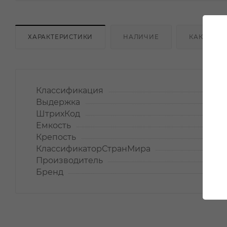
ХАРАКТЕРИСТИКИ
НАЛИЧИЕ
КАК КУПИ
Классификация
Выдержка
ШтрихКод
Емкость
Крепость
КлассификаторСтранМира
Производитель
Бренд