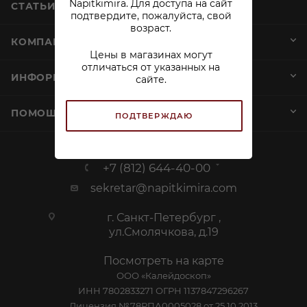
Napitkimira. Для доступа на сайт
СТАТЬИ
подтвердите, пожалуйста, свой
возраст.
КОМПАНИЯ
Цены в магазинах могут
отличаться от указанных на
ИНФОРМАЦИЯ
сайте.
ПОМОЩЬ И СЕРВИСЫ
ПОДТВЕРЖДАЮ
+7 (812) 644-40-00
sekretar@napitkimira.com
г. Санкт-Петербург ,
ул.Смолячкова, д.19
Посмотреть на карте
ООО «Калейдоскоп»
ИНН 7802833271 ОГРН 1137847296267
Лицензия №78РПА0005028 от 25.10.2013