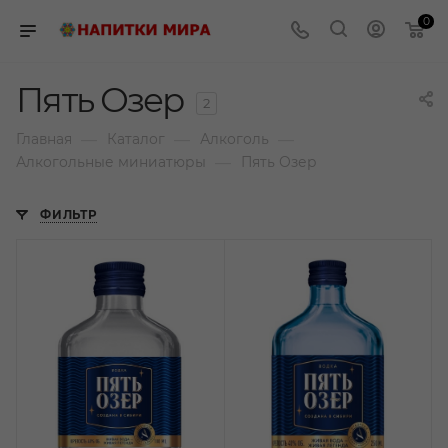
0
Пять Озер
2
—
—
—
Главная
Каталог
Алкоголь
—
Алкогольные миниатюры
Пять Озер
ФИЛЬТР