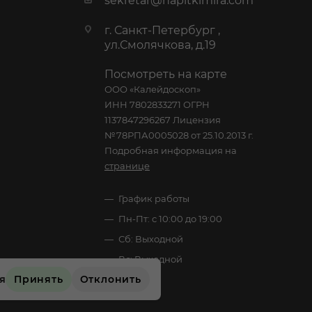
sekretar@napitkimira.com
г. Санкт-Петербург ,
ул.Смолячкова, д.19
Посмотреть на карте
ООО «Калейдоскоп»
ИНН 7802833271 ОГРН
1137847296267 Лицензия
№78РПА0005028 от 25.10.2013 г.
Подробная информация на
странице
График работы
Пн-Пт: с 10:00 до 19:00
Сб: Выходной
Вс: Выходной
ся
Принять
Отклонить