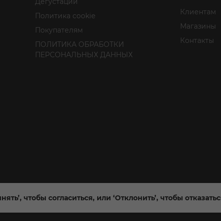
Дегустации
Клиентам
Политика cookie
Магазины
Покупателям
Контакты
ПОЛИТИКА ОБРАБОТКИ
ПЕРСОНАЛЬНЫХ ДАННЫХ
нять’, чтобы согласиться, или ‘Отклонить’, чтобы отказать