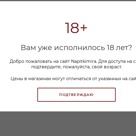
229.99 ₽
/шт
5
₽
-
13
%
Экономия
35
₽
18+
Зимние коктейли дома — 5
Вам уже исполнилось 18 лет?
простых рецептов из того, что
уже есть в баре
Добро пожаловать на сайт Napitkimira. Для доступа на 
подтвердите, пожалуйста, свой возраст.
Цены в магазинах могут отличаться от указанных на сай
ПОДТВЕРЖДАЮ