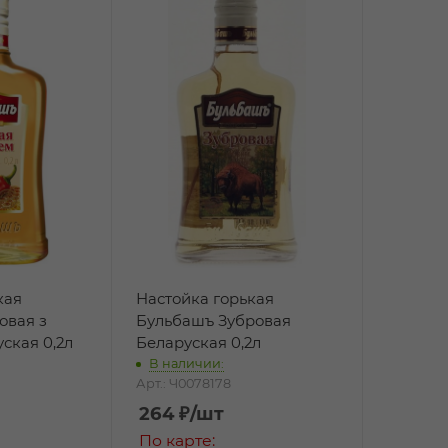
кая
Настойка горькая
овая з
Бульбашъ Зубровая
ская 0,2л
Беларуская 0,2л
В наличии:
Арт.: Ч0078178
264
₽
/шт
По карте: