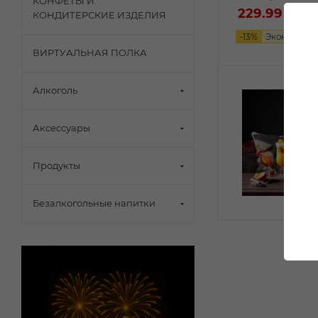
КОНФЕТЫ И
229.99 ₽
/шт
КОНДИТЕРСКИЕ ИЗДЕЛИЯ
-
13
%
Экономия
3
ВИРТУАЛЬНАЯ ПОЛКА
Алкоголь
Аксессуары
Продукты
Безалкогольные напитки