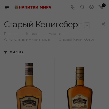
0
Старый Кенигсберг
4
—
—
—
Главная
Каталог
Алкоголь
—
Алкогольные миниатюры
Старый Кенигсберг
ФИЛЬТР