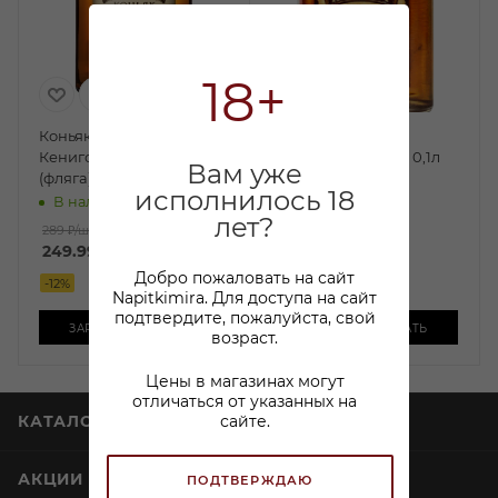
18+
Коньяк Старый
Коньяк Старый
Кенигсберг 5 лет 0,1л
Кенигсберг 4 года 0,1л
Вам уже
(фляга)
В наличии:
исполнилось 18
В наличии:
лет?
289 ₽
/шт
276 ₽
/шт
249.99
₽
/шт
228.38
₽
/шт
Добро пожаловать на сайт
-
12
%
-
14
%
Napitkimira. Для доступа на сайт
подтвердите, пожалуйста, свой
ЗАРЕЗЕРВИРОВАТЬ
ЗАРЕЗЕРВИРОВАТЬ
возраст.
Цены в магазинах могут
отличаться от указанных на
сайте.
КАТАЛОГ
АКЦИИ
ПОДТВЕРЖДАЮ