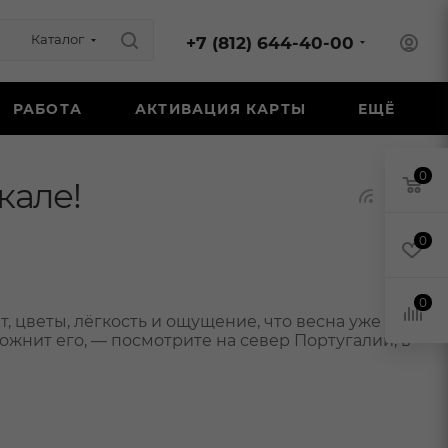
Каталог
+7 (812) 644-40-00
РАБОТА
АКТИВАЦИЯ КАРТЫ
ЕЩЁ
0
кале!
0
0
т, цветы, лёгкость и ощущение, что весна уже
сложнит его, — посмотрите на север Португалии, в