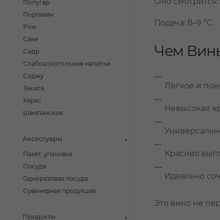
Оно смотрится 
Полугар
Портвейн
Подача: 8–9 °C.
Ром
Саке
Чем Винь
Сидр
Слабоалкогольные напитки
Соджу
Лёгкое и по
Текила
Херес
Невысокая кр
Шампанское
Универсальн
Аксессуары
Красиво выгл
Пакет, упаковка
Посуда
Идеально соч
Одноразовая посуда
Сувенирная продукция
Это вино не пе
Продукты