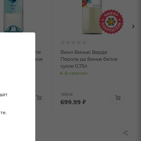
инью Верде Эcте
Вино Винью Верде
я белое полусухое
Перола да Винья белое
сухое 0,75л
чии:
В наличии:
000003985
сайт
999 ₽
9
₽
699.99
₽
те.