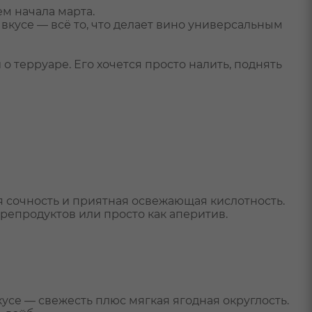
м начала марта.
 вкусе — всё то, что делает вино универсальным
о терруаре. Его хочется просто налить, поднять
ая сочность и приятная освежающая кислотность.
орепродуктов или просто как аперитив.
кусе — свежесть плюс мягкая ягодная округлость.