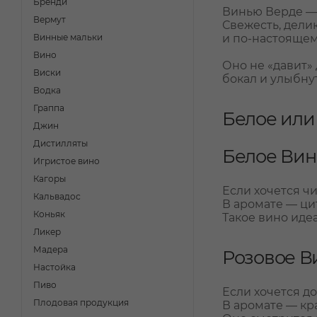
Бренди
Винью Верде — 
Вермут
Свежесть, делик
Винные мальки
и по-настояще
Вино
Оно не «давит» 
Виски
бокал и улыбну
Водка
Граппа
Белое или
Джин
Дистилляты
Белое Вин
Игристое вино
Кагоры
Если хочется чи
Кальвадос
В аромате — ци
Коньяк
Такое вино идеа
Ликер
Мадера
Розовое В
Настойка
Пиво
Если хочется д
Плодовая продукция
В аромате — кр