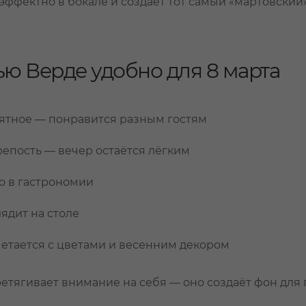
эффектно в бокале и создаёт тот самый «мартовский»
ю Верде удобно для 8 марта
нятное — понравится разным гостям
епость — вечер остаётся лёгким
о в гастрономии
ядит на столе
етается с цветами и весенним декором
ретягивает внимание на себя — оно создаёт фон для 