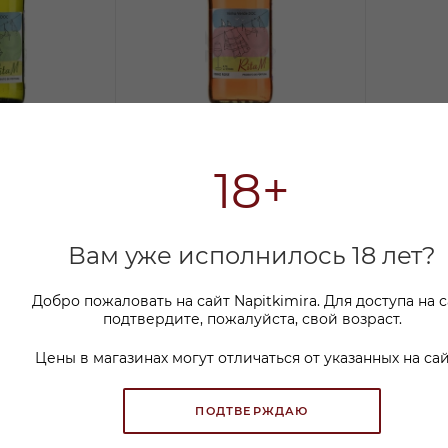
ерде Рита
Вино Винью Верде Рита
Вино В
18+
ухое 0,75л
М розовое полусухое
Эсколь
0,75л
0,75л
В наличии:
В нали
Вам уже исполнилось 18 лет?
Арт.: УТ
1 480
₽
По карте:
Добро пожаловать на сайт Napitkimira. Для доступа на 
1 199 ₽
подтвердите, пожалуйста, свой возраст.
999.99 ₽
899.9
Цены в магазинах могут отличаться от указанных на сай
ПОДТВЕРЖДАЮ
КУ