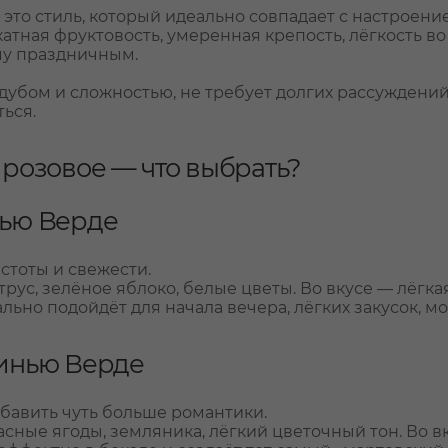
это стиль, который идеально совпадает с настроение
атная фруктовость, умеренная крепость, лёгкость во
му праздничным.
дубом и сложностью, не требует долгих рассуждений 
ться.
 розовое — что выбрать?
ью Верде
стоты и свежести.
трус, зелёное яблоко, белые цветы. Во вкусе — лёгк
льно подойдёт для начала вечера, лёгких закусок, м
инью Верде
обавить чуть больше романтики.
асные ягоды, земляника, лёгкий цветочный тон. Во в