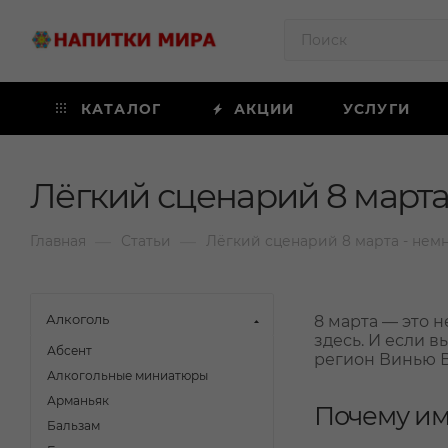
КАТАЛОГ
АКЦИИ
УСЛУГИ
Лёгкий сценарий 8 марта
—
—
Главная
Статьи
Лёгкий сценарий 8 марта - немн
Алкоголь
8 марта — это н
здесь. И если в
Абсент
регион Винью 
Алкогольные миниатюры
Арманьяк
Почему им
Бальзам