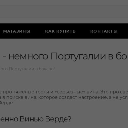
МАГАЗИНЫ
КАК КУПИТЬ
КОНТАКТЫ
 - немного Португалии в бо
ого Португалии в бокале!
е про тяжёлые тосты и «серьёзные» вина. Это про све
ы в поиске вина, которое создаст настроение, а не у
Верде.
енно Винью Верде?