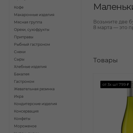
Маленьки
Кофе
Макаронные изделия
Возьмите две б
Мясная группа
8 марта — это п
Орехи, сухофрукты
Приправы
Рыбный гастроном
Снеки
Товары
Сыры
Хлебные изделия
Бакалея
Гастроном
от 3х шт
799 ₽
Жевательная резинка
Икра
Кондитерские изделия
Консервация
Конфеты
Мороженое