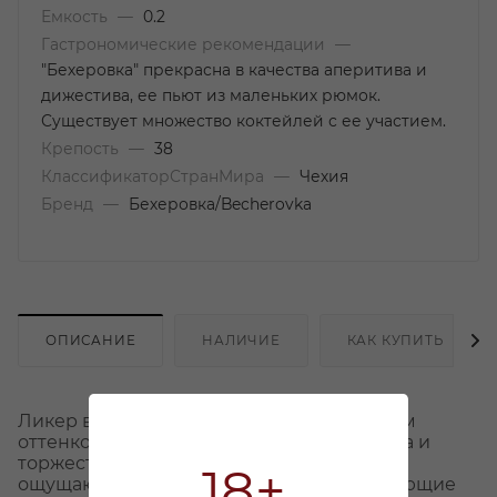
Емкость
—
0.2
Гастрономические рекомендации
—
"Бехеровка" прекрасна в качества аперитива и
дижестива, ее пьют из маленьких рюмок.
Существует множество коктейлей с ее участием.
Крепость
—
38
КлассификаторСтранМира
—
Чехия
Бренд
—
Бехеровка/Becherovka
ОПИСАНИЕ
НАЛИЧИЕ
КАК КУПИТЬ
Ликер впечатляет солнечным золотистым
оттенком, придавая атмосферу праздника и
торжества. В его насыщенном аромате
18+
ощущаются яркие травяные ноты, придающие