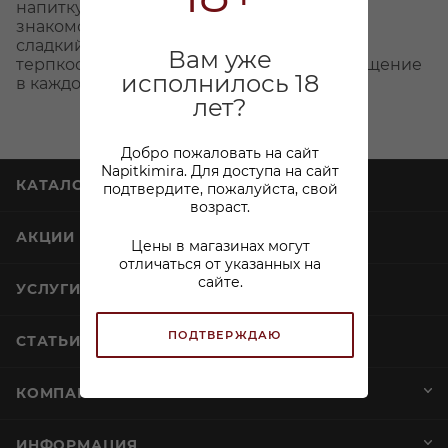
напитку неповторимый характер. Первое
знакомство с этим ликером подарит вам
сладкий вкус с умеренной горчинкой и
Вам уже
терпкостью, создавая неповторимое ощущение
исполнилось 18
в каждом глотке.
лет?
Добро пожаловать на сайт
Napitkimira. Для доступа на сайт
КАТАЛОГ
подтвердите, пожалуйста, свой
возраст.
АКЦИИ
Цены в магазинах могут
отличаться от указанных на
сайте.
УСЛУГИ
ПОДТВЕРЖДАЮ
СТАТЬИ
КОМПАНИЯ
ИНФОРМАЦИЯ