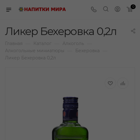
0
Ликер Бехеровка 0,2л
—
—
—
Главная
Каталог
Алкоголь
—
—
Алкогольные миниатюры
Бехеровка
Ликер Бехеровка 0,2л