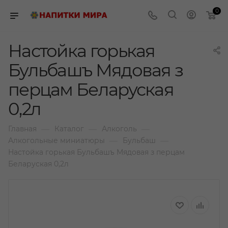
0
Настойка горькая
Бульбашъ Мядовая з
перцам Беларуская
0,2л
—
—
—
Главная
Каталог
Алкоголь
—
—
Алкогольные миниатюры
Бульбаш
Настойка горькая Бульбашъ Мядовая з перцам
Беларуская 0,2л