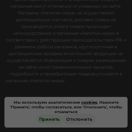
магазинах могут отличаться от указанных на сайте.
Магазины «Напитки мира» не осуществляют
дистанционную торговлю, доставка товара не
производится, оплата товара происходит
непосредственно в магазинах «Напитки мира» в
соответствии с действующим законодательством РФ и
режимом работы магазинов, круглосуточная и
дистанционная продажа алкогольной продукции не
осуществляется. Информация о товарах, размещенная
на сайте носит ознакомительный характер,
подробности о приобретении товаров уточняйте в
магазинах «Напитки мира».
Уважаемые клиенты! Если
вы решили отказаться от нашей рекламной рассылки
- сообщите нам об этом на почту или по телефону
Мы используем аналитические
cookies
. Нажмите
‘Принять’, чтобы согласиться, или ‘Отклонить’, чтобы
отказаться
Принять
Отклонить
ЗАРЕЗЕРВИРОВАТЬ