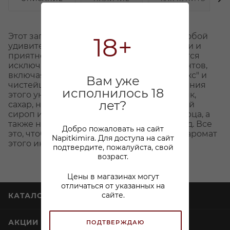
Этот загадочный напиток представляет собой
18+
удивительное сочетание нежной сладости и
приятной пикантности. Он изготавливается
исключительно из натуральных компонентов,
включая высококачественный спирт "Люкс" и
Вам уже
чистейшую артезианскую воду. Для создания
исполнилось 18
этого уникального вкуса добавляют коньяк,
лет?
сахар, настой стручкового перца, сахарный
сироп и пищевые экстракты красного перца, а
также нежный цветочный пыльцовый мёд. Все
Добро пожаловать на сайт
это, чтобы создать неповторимый вкус и аромат
Napitkimira. Для доступа на сайт
этого интригующего напитка.
подтвердите, пожалуйста, свой
возраст.
Цены в магазинах могут
отличаться от указанных на
сайте.
КАТАЛОГ
АКЦИИ
ПОДТВЕРЖДАЮ