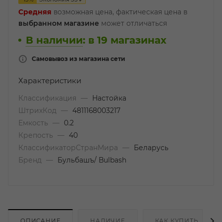
Средняя
возможная цена, фактическая цена в
выбранном магазине
может отличаться
В наличии
:
в 19 магазинах
Самовывоз из магазина сети
Характеристики
Классификация
—
Настойка
ШтрихКод
—
4811168003217
Емкость
—
0.2
Крепость
—
40
КлассификаторСтранМира
—
Беларусь
Бренд
—
Бульбашъ/ Bulbash
ОПИСАНИЕ
НАЛИЧИЕ
КАК КУПИТЬ