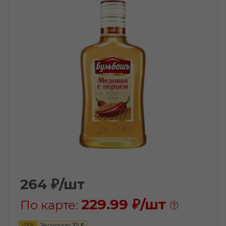
264
₽
/шт
229.99 ₽
/шт
По карте:
-
13
%
Экономия
35
₽