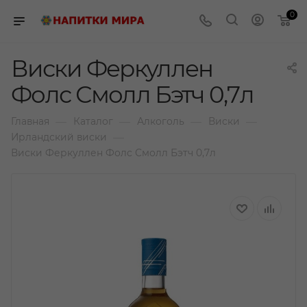
0
Виски Феркуллен
Фолс Смолл Бэтч 0,7л
—
—
—
—
Главная
Каталог
Алкоголь
Виски
—
Ирландский виски
Виски Феркуллен Фолс Смолл Бэтч 0,7л