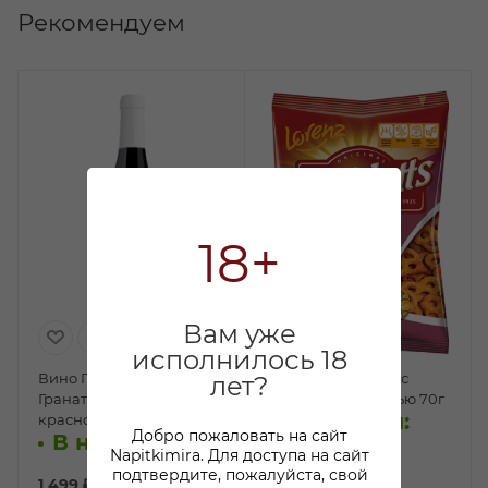
Рекомендуем
18+
Вам уже
исполнилось 18
Вино Принчипе Ди
Крендель Лоренц с
лет?
Гранатей Неро Д'авола
чесноком и зеленью 70г
В наличии:
красное полусухое 0,75л
Добро пожаловать на сайт
В наличии:
Napitkimira. Для доступа на сайт
подтвердите, пожалуйста, свой
1 499
₽
/шт
79
₽
/шт