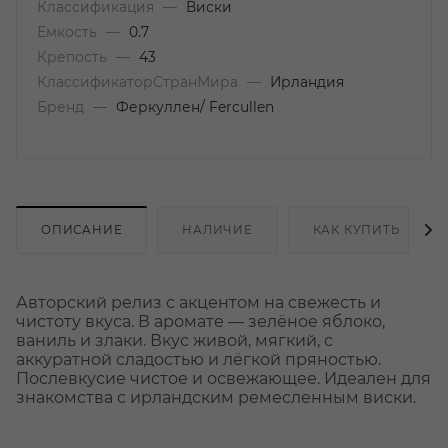
Классификация
—
Виски
Емкость
—
0.7
Крепость
—
43
КлассификаторСтранМира
—
Ирландия
Бренд
—
Феркуллен/ Fercullen
ОПИСАНИЕ
НАЛИЧИЕ
КАК КУПИТЬ
Авторский релиз с акцентом на свежесть и
чистоту вкуса. В аромате — зелёное яблоко,
ваниль и злаки. Вкус живой, мягкий, с
аккуратной сладостью и лёгкой пряностью.
Послевкусие чистое и освежающее. Идеален для
знакомства с ирландским ремесленным виски.