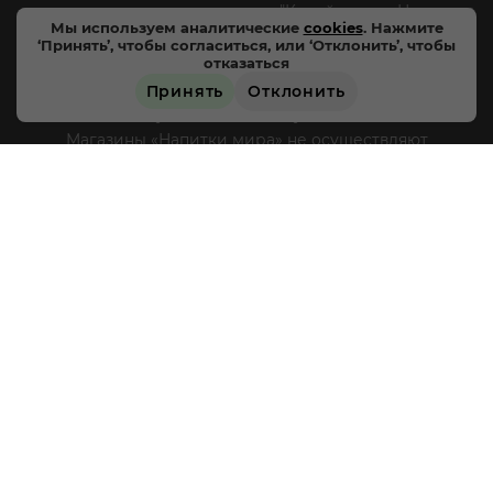
специализированных напитков "Калейдоскоп Напитков
Мы используем аналитические
cookies
. Нажмите
Мира". Все права защищены.
‘Принять’, чтобы согласиться, или ‘Отклонить’, чтобы
отказаться
Цены, характеристики и внешний вид товара в
Принять
Отклонить
магазинах могут отличаться от указанных на сайте.
ЗАРЕЗЕРВИРОВАТЬ
Магазины «Напитки мира» не осуществляют
дистанционную торговлю, доставка товара не
производится, оплата товара происходит
непосредственно в магазинах «Напитки мира» в
соответствии с действующим законодательством РФ и
режимом работы магазинов, круглосуточная и
дистанционная продажа алкогольной продукции не
осуществляется. Информация о товарах, размещенная
на сайте носит ознакомительный характер,
подробности о приобретении товаров уточняйте в
магазинах «Напитки мира».
Уважаемые клиенты! Если
вы решили отказаться от нашей рекламной рассылки
- сообщите нам об этом на почту или по телефону