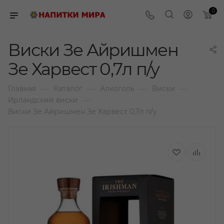
0
Виски Зе Айришмен
Зе Харвест 0,7л п/у
—
—
—
—
Главная
Каталог
Алкоголь
Виски
—
Ирландский виски
Виски Зе Айришмен Зе Харвест 0,7л п/у