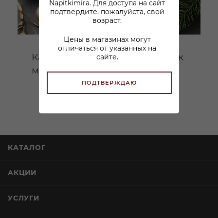
Napitkimira. Для доступа на сайт
подтвердите, пожалуйста, свой
возраст.
Цены в магазинах могут
отличаться от указанных на
Какой коньяк купить в подарок
сайте.
мужчине: советы по выбору
ПОДТВЕРЖДАЮ
КАТАЛОГ
АКЦИИ
УСЛУГИ