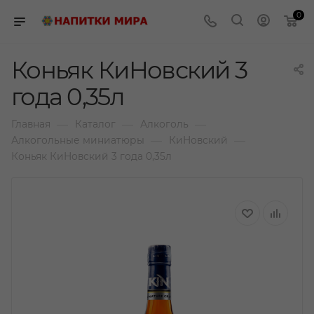
0
Коньяк КиНовский 3
года 0,35л
—
—
—
Главная
Каталог
Алкоголь
—
—
Алкогольные миниатюры
КиНовский
Коньяк КиНовский 3 года 0,35л