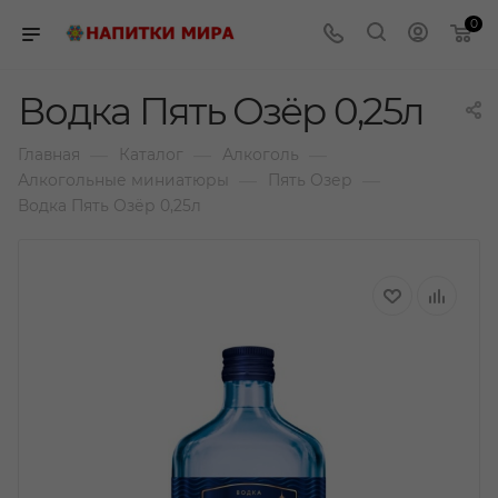
0
Водка Пять Озёр 0,25л
—
—
—
Главная
Каталог
Алкоголь
—
—
Алкогольные миниатюры
Пять Озер
Водка Пять Озёр 0,25л