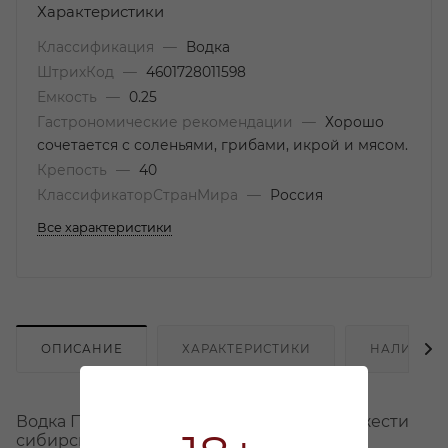
Характеристики
Классификация
—
Водка
ШтрихКод
—
4601728011598
Емкость
—
0.25
Гастрономические рекомендации
—
Хорошо
сочетается с соленьями, грибами, икрой и мясом.
Крепость
—
40
КлассификаторСтранМира
—
Россия
Все характеристики
ОПИСАНИЕ
ХАРАКТЕРИСТИКИ
НАЛИЧИЕ
Водка Пять Озёр – символ чистоты и свежести
сибирской природы. Благодаря особой