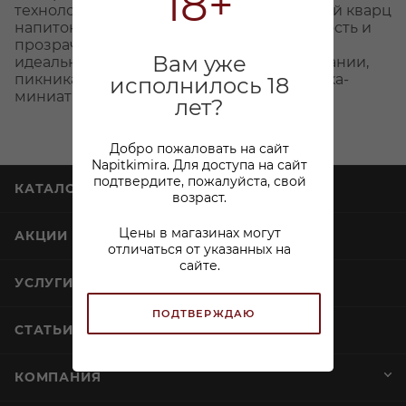
18+
технологии фильтрации через бирюзовый кварц
напиток получает исключительную мягкость и
прозрачность вкуса. Компактный формат
Вам уже
идеально подойдёт для небольшой компании,
пикника или в качестве стильного подарка-
исполнилось 18
миниатюры.
лет?
Добро пожаловать на сайт
Napitkimira. Для доступа на сайт
подтвердите, пожалуйста, свой
КАТАЛОГ
возраст.
Цены в магазинах могут
АКЦИИ
отличаться от указанных на
сайте.
УСЛУГИ
ПОДТВЕРЖДАЮ
СТАТЬИ
КОМПАНИЯ