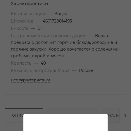
Характеристики
Классификация
—
Водка
ШтрихКод
—
4601728014193
Емкость
—
0.1
Гастрономические рекомендации
—
Водка
прекрасно дополнит горячие блюда, холодные и
горячие закуски. Хорошо сочетается с соленьями,
грибами, икрой и мясом.
Крепость
—
40
КлассификаторСтранМира
—
Россия
Все характеристики
ОПИСАНИЕ
ХАРАКТЕРИСТИКИ
НАЛИЧИЕ