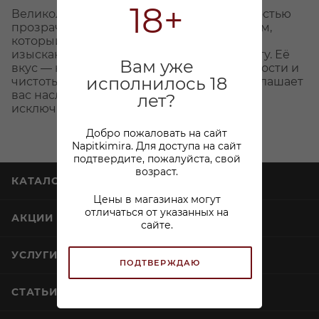
18+
Великолепная водка представлена полностью
прозрачным, кристально чистым оттенком,
который воплощает в себе классическую
изысканность и непревзойденную чистоту. Её
Вам уже
вкус — настоящее воплощение изысканности и
исполнилось 18
чистоты, а нежный и свежий аромат приглашает
вас насладиться каждым глотком этого
лет?
исключительного напитка.
Добро пожаловать на сайт
Napitkimira. Для доступа на сайт
подтвердите, пожалуйста, свой
возраст.
КАТАЛОГ
Цены в магазинах могут
отличаться от указанных на
АКЦИИ
сайте.
УСЛУГИ
ПОДТВЕРЖДАЮ
СТАТЬИ