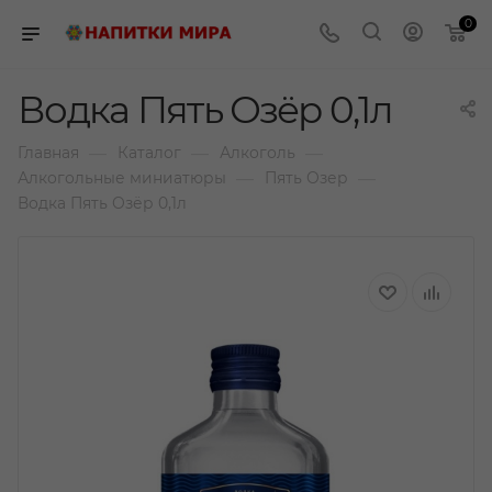
0
Водка Пять Озёр 0,1л
—
—
—
Главная
Каталог
Алкоголь
—
—
Алкогольные миниатюры
Пять Озер
Водка Пять Озёр 0,1л