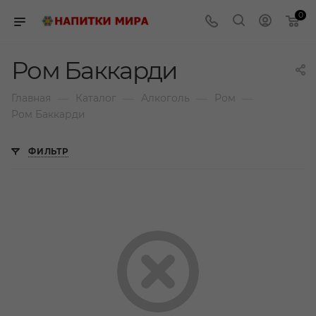
0
Ром Баккарди
—
—
—
—
Главная
Каталог
Алкоголь
Ром
Ром Баккарди
ФИЛЬТР