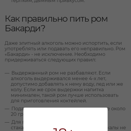
терпким, дымным привкусом.
Как правильно пить ром
Бакарди?
Даже элитный алкоголь можно испортить, если
употреблять или подавать его неправильно. Ром
«Бакарди» - не исключение. Необходимо
придерживаться следующих правил:
Выдержанный ром не разбавляют. Если
алкоголь выдерживался менее 4-х лет,
допустимо добавлять к нему воду, лед или же
колу. Если же срок выдержки напитка
минимален, такой ром лучше использовать
для приготовления коктейлей.
Подавать ром следует при температуре около
20 градусов.
Для подачи рома используют широкие
стаканы с толстым дном, коньячные бокалы не