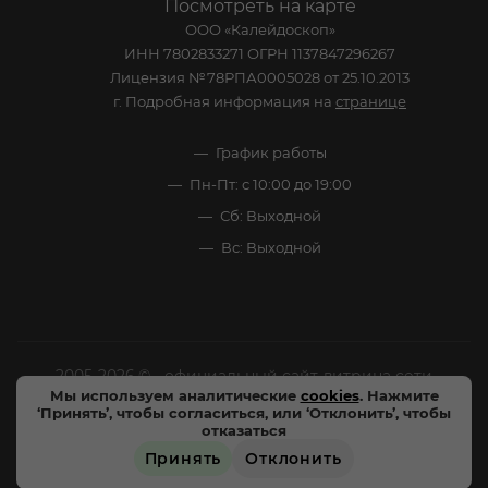
Посмотреть на карте
ООО «Калейдоскоп»
ИНН 7802833271 ОГРН 1137847296267
Лицензия №78РПА0005028 от 25.10.2013
г. Подробная информация на
странице
График работы
Пн-Пт: с 10:00 до 19:00
Сб: Выходной
Вс: Выходной
2005-2026 © - официальный сайт-витрина сети
Мы используем аналитические
cookies
. Нажмите
специализированных напитков "Калейдоскоп Напитков
‘Принять’, чтобы согласиться, или ‘Отклонить’, чтобы
Мира". Все права защищены.
отказаться
Принять
Отклонить
Цены, характеристики и внешний вид товара в