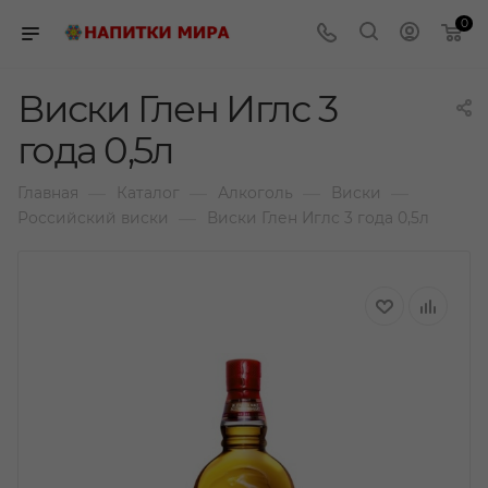
0
Виски Глен Иглс 3
года 0,5л
—
—
—
—
Главная
Каталог
Алкоголь
Виски
—
Российский виски
Виски Глен Иглс 3 года 0,5л