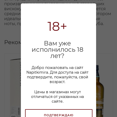
произведенных и выдержанных в старейших
вискокурнях Шотландии. Вкус виски является
средним по терпкости, гармоничным, в котором
идеально дополняют друг друга фруктовые
18+
ноты, пряности и шелковистые оттенки дуба.
Рекомендуем
Вам уже
исполнилось 18
лет?
Добро пожаловать на сайт
Napitkimira. Для доступа на сайт
подтвердите, пожалуйста, свой
возраст.
Цены в магазинах могут
отличаться от указанных на
сайте.
ПОДТВЕРЖДАЮ