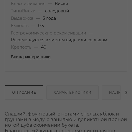
Классификация
—
Виски
ТипыВиски
—
солодовый
Выдержка
—
3 года
Емкость
—
0.5
Гастрономические рекомендации
—
Рекомендуется в чистом виде или со льдом.
Крепость
—
40
Все характеристики
ОПИСАНИЕ
ХАРАКТЕРИСТИКИ
НАЛИЧИЕ
Сладкий, фруктовый, с нотами спелых яблок и
грушами в меду, с ванилью и деликатной пряной
нотой дуба окончании букета.
Благородный купаж солодовых дистиллятов,