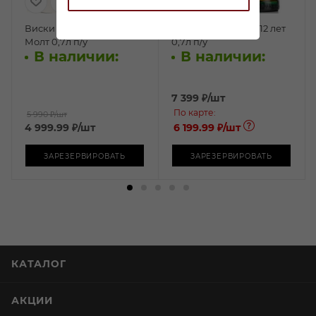
Виски Хатозаки Пью
Виски Касл Камус 12 лет
Молт 0,7л п/у
0,7л п/у
В наличии:
В наличии:
7 399
₽
/шт
По карте:
5 990 ₽
/шт
4 999.99
₽
/шт
6 199.99 ₽
/шт
ЗАРЕЗЕРВИРОВАТЬ
ЗАРЕЗЕРВИРОВАТЬ
КАТАЛОГ
АКЦИИ