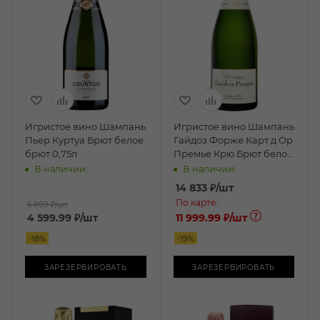
Игристое вино Шампань
Игристое вино Шампань
Пьер Куртуа Брют белое
Гайдоз Форже Карт д Ор
брют 0,75л
Премье Крю Брют белое
брют 1,5л
В наличии:
В наличии:
14 833
₽
/шт
По карте:
5 899 ₽
/шт
4 599.99
₽
/шт
11 999.99 ₽
/шт
-
18
%
-
19
%
ЗАРЕЗЕРВИРОВАТЬ
ЗАРЕЗЕРВИРОВАТЬ