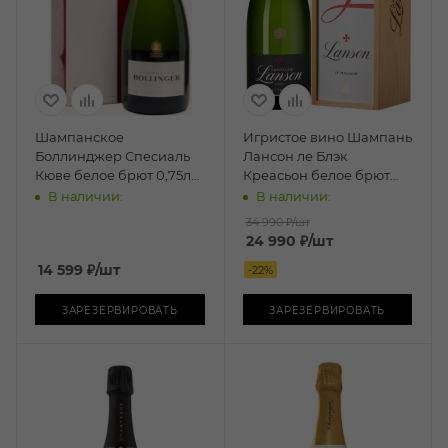
Шампанское
Игристое вино Шампань
Боллинджер Спеcиаль
Лансон ле Блэк
Кюве белое брют 0,75л
Креасьон белое брют
п/у
1,5л п/у
В наличии:
В наличии:
34 990 ₽
/шт
24 990
₽
/шт
14 599
₽
/шт
-
22
%
ЗАРЕЗЕРВИРОВАТЬ
ЗАРЕЗЕРВИРОВАТЬ