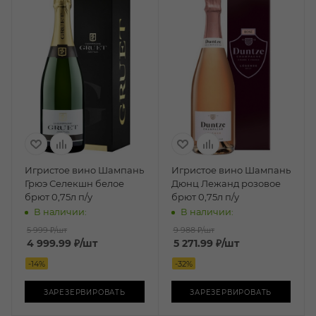
Игристое вино Шампань
Игристое вино Шампань
Грюэ Селекшн белое
Дюнц Лежанд розовое
брют 0,75л п/у
брют 0,75л п/у
В наличии:
В наличии:
5 999 ₽
/шт
9 988 ₽
/шт
4 999.99
₽
/шт
5 271.99
₽
/шт
-
14
%
-
32
%
ЗАРЕЗЕРВИРОВАТЬ
ЗАРЕЗЕРВИРОВАТЬ