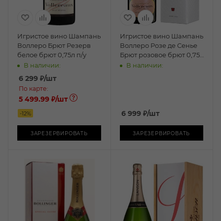
Игристое вино Шампань
Игристое вино Шампань
Воллеро Брют Резерв
Воллеро Розе де Сенье
белое брют 0,75л п/у
Брют розовое брют 0,75л
п/у
В наличии:
В наличии:
6 299
₽
/шт
По карте:
5 499.99 ₽
/шт
6 999
₽
/шт
-
12
%
ЗАРЕЗЕРВИРОВАТЬ
ЗАРЕЗЕРВИРОВАТЬ