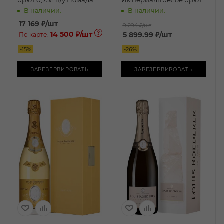
0,75л
В наличии:
В наличии:
17 169
₽
/шт
9 294 ₽
/шт
14 500 ₽
/шт
5 899.99
₽
/шт
По карте:
-
15
%
-
26
%
ЗАРЕЗЕРВИРОВАТЬ
ЗАРЕЗЕРВИРОВАТЬ