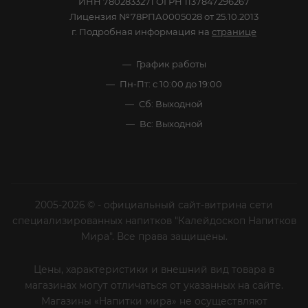
ИНН 7802833271 ОГРН 1137847296267
Лицензия №78РПА0005028 от 25.10.2013
г. Подробная информация на
странице
График работы
Пн-Пт: с 10:00 до 19:00
Сб: Выходной
Вс: Выходной
2005-2026 © - официальный сайт-витрина сети
специализированных напитков "Калейдоскоп Напитков
Мира". Все права защищены.
Цены, характеристики и внешний вид товара в
магазинах могут отличаться от указанных на сайте.
Магазины «Напитки мира» не осуществляют